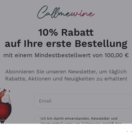
u suchst
eine
Rotweine
Champagne
10% Rabatt
auf Ihre erste Bestellung
mit einem Mindestbestellwert von 100,00 €
Durchsuchen Sie den Katalo
Abonnieren Sie unseren Newsletter, um täglich
Rabatte, Aktionen und Neuigkeiten zu erhalten!
Produzenten
Weißwei
Email
Antinori
Assyrtiko
Optionale Einwilligungen zum Erhalt von 
Ornellaia
Greco
Ich bin damit einverstanden, Newsletter und
ant
Ca' del Bosco
Gavi
Werbemitteilungen von Callmewine gemäß den -
Vorschriften zu erhalten.
Datenschutz-Bestimmungen