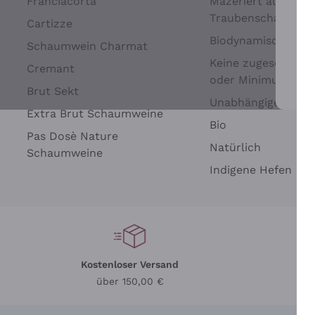
Franciacorta
Mazeriert auf
Traubenschalen
Cartizze
Biodynamisch
Schaumwein Charmat
Keine zugesetzten 
Cremant
oder Minimum
Brut Sekt
Wei
Unabhängige Wein
Extra Brut Schaumweine
Bio
Pas Dosè Nature
Natürlich
Schaumweine
Indigene Hefen
Kostenloser Versand
Li
über 150,00 €