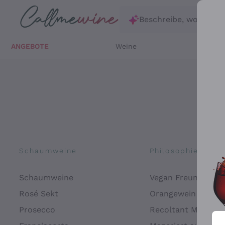
Zum Hauptinhalt springen
Beschreibe, wonach d
ANGEBOTE
Weine
Weißw
Schaumweine
Philosophien
Schaumweine
Vegan Freundlich
Rosé Sekt
Orangewein
Prosecco
Recoltant Manipul