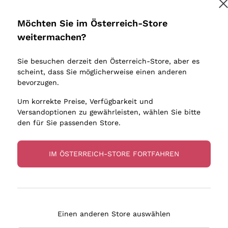
Donnafugata
Lugana
Occhipinti Arianna
Riesling
Möchten Sie im Österreich-Store
Melden Sie mich an
Biondi Santi
Sancerre
weitermachen?
Sulfite
Franz Haas
Ribolla Gi
Sie besuchen derzeit den Österreich-Store, aber es
Argiolas
Chardonn
tere Informationen finden Sie in unserem
Datenschutz-Bestimmungen
scheint, dass Sie möglicherweise einen anderen
bauern
Zenato
Pinot Gris
bevorzugen.
Ca' dei Frati
Sauvigno
Um korrekte Preise, Verfügbarkeit und
Versandoptionen zu gewährleisten, wählen Sie bitte
den für Sie passenden Store.
IM ÖSTERREICH-STORE FORTFAHREN
eferung in 2-4 Tagen
Zahlung
in Österreich
in 3 Raten
Einen anderen Store auswählen