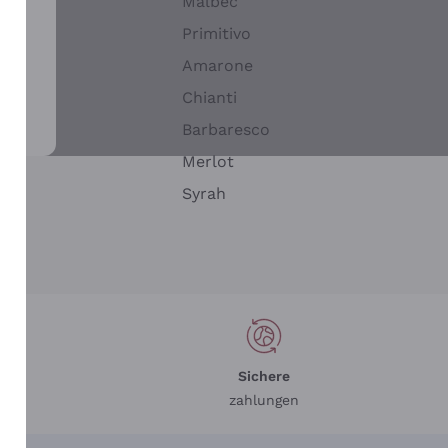
Malbec
Primitivo
Amarone
alla
Chianti
ay
Barbaresco
Merlot
n
Syrah
Sichere
zahlungen