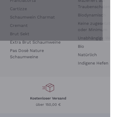
Franciacorta
Mazeriert auf
Traubenschalen
Cartizze
Biodynamisch
Schaumwein Charmat
Keine zugesetzten 
Cremant
oder Minimum
Brut Sekt
Wei
Unabhängige Wein
Extra Brut Schaumweine
Bio
Pas Dosè Nature
Natürlich
Schaumweine
Indigene Hefen
Kostenloser Versand
Li
über 150,00 €