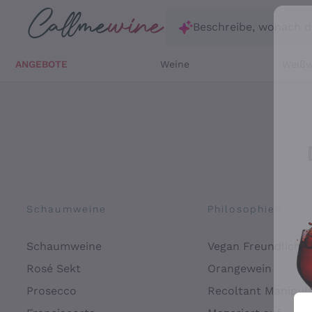
Zum Hauptinhalt springen
Beschreibe, wonach d
ANGEBOTE
Weine
Weißw
Schaumweine
Philosophien
Schaumweine
Vegan Freundlich
Rosé Sekt
Orangewein
Prosecco
Recoltant Manipul