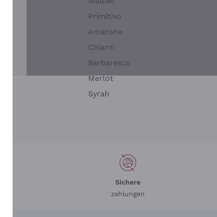
Malbec
Primitivo
Amarone
alla
Chianti
ay
Barbaresco
Merlot
n
Syrah
Sichere
zahlungen