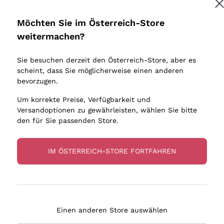
Donnafugata
Lugana
Occhipinti Arianna
Riesling
Möchten Sie im Österreich-Store
Melden Sie mich an
Biondi Santi
Sancerre
weitermachen?
Sulfite
Franz Haas
Ribolla Gi
Sie besuchen derzeit den Österreich-Store, aber es
Argiolas
Chardonn
tere Informationen finden Sie in unserem
Datenschutz-Bestimmungen
scheint, dass Sie möglicherweise einen anderen
bauern
Zenato
Pinot Gris
bevorzugen.
Ca' dei Frati
Sauvigno
Um korrekte Preise, Verfügbarkeit und
Versandoptionen zu gewährleisten, wählen Sie bitte
den für Sie passenden Store.
IM ÖSTERREICH-STORE FORTFAHREN
eferung in 2-4 Tagen
Zahlung
in Österreich
in 3 Raten
Einen anderen Store auswählen