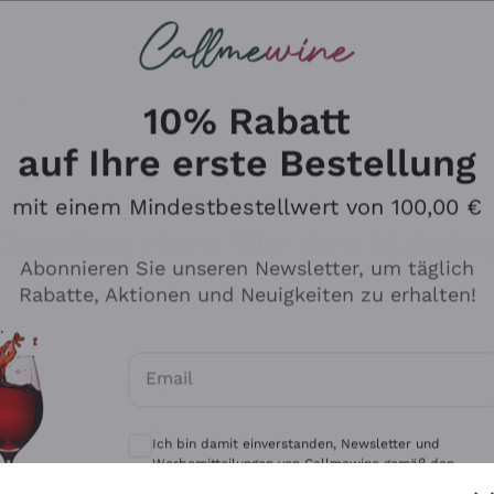
u suchst
eine
Rotweine
Champagne
10% Rabatt
auf Ihre erste Bestellung
mit einem Mindestbestellwert von 100,00 €
Durchsuchen Sie den Katalo
Abonnieren Sie unseren Newsletter, um täglich
Rabatte, Aktionen und Neuigkeiten zu erhalten!
Produzenten
Weißwei
Email
Antinori
Assyrtiko
Optionale Einwilligungen zum Erhalt von 
Ornellaia
Greco
Ich bin damit einverstanden, Newsletter und
ant
Ca' del Bosco
Gavi
Werbemitteilungen von Callmewine gemäß den -
Vorschriften zu erhalten.
Datenschutz-Bestimmungen