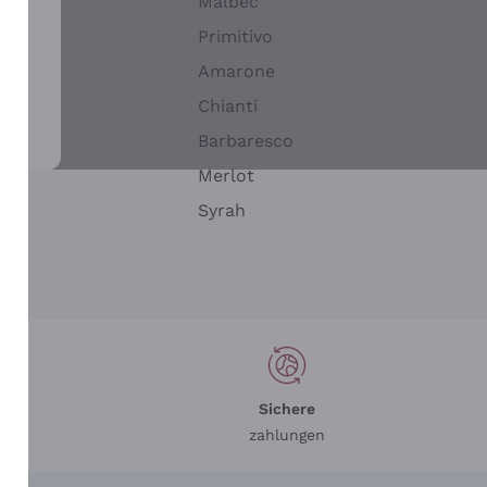
Malbec
Primitivo
Amarone
alla
Chianti
ay
Barbaresco
Merlot
n
Syrah
Sichere
zahlungen