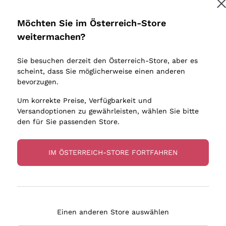
Donnafugata
Lugana
Occhipinti Arianna
Riesling
Möchten Sie im Österreich-Store
Melden Sie mich an
Biondi Santi
Sancerre
weitermachen?
Sulfite
Franz Haas
Ribolla Gi
Sie besuchen derzeit den Österreich-Store, aber es
Argiolas
Chardonn
tere Informationen finden Sie in unserem
Datenschutz-Bestimmungen
scheint, dass Sie möglicherweise einen anderen
bauern
Zenato
Pinot Gris
bevorzugen.
Ca' dei Frati
Sauvigno
Um korrekte Preise, Verfügbarkeit und
Versandoptionen zu gewährleisten, wählen Sie bitte
den für Sie passenden Store.
IM ÖSTERREICH-STORE FORTFAHREN
eferung in 2-4 Tagen
Zahlung
in Österreich
in 3 Raten
Einen anderen Store auswählen