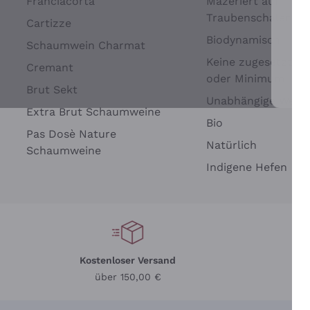
Franciacorta
Mazeriert auf
Traubenschalen
Cartizze
Biodynamisch
Schaumwein Charmat
Keine zugesetzten 
Cremant
oder Minimum
Brut Sekt
Wei
Unabhängige Wein
Extra Brut Schaumweine
Bio
Pas Dosè Nature
Natürlich
Schaumweine
Indigene Hefen
Kostenloser Versand
Li
über 150,00 €