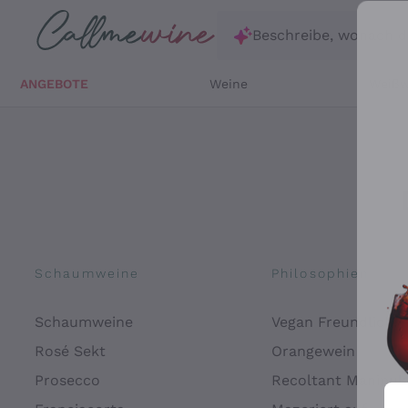
Zum Hauptinhalt springen
Beschreibe, wonach d
ANGEBOTE
Weine
Weißw
Schaumweine
Philosophien
Schaumweine
Vegan Freundlich
Rosé Sekt
Orangewein
Prosecco
Recoltant Manipul