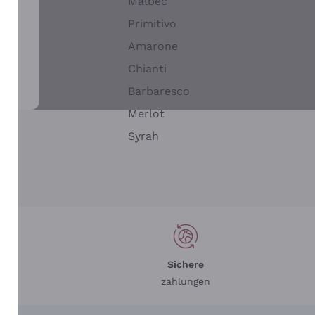
Malbec
Primitivo
Amarone
alla
Chianti
ay
Barbaresco
Merlot
n
Syrah
Sichere
zahlungen