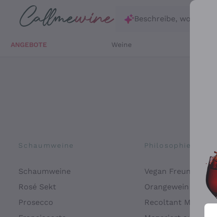
Zum Hauptinhalt springen
Beschreibe, wonach d
ANGEBOTE
Weine
Weißw
Schaumweine
Philosophien
Schaumweine
Vegan Freundlich
Rosé Sekt
Orangewein
Prosecco
Recoltant Manipul