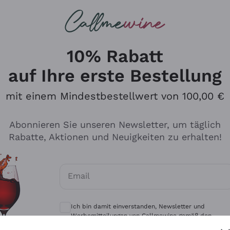
u suchst
eine
Rotweine
Champagne
10% Rabatt
auf Ihre erste Bestellung
mit einem Mindestbestellwert von 100,00 €
Durchsuchen Sie den Katalo
Abonnieren Sie unseren Newsletter, um täglich
Rabatte, Aktionen und Neuigkeiten zu erhalten!
Produzenten
Weißwei
Email
Antinori
Assyrtiko
Optionale Einwilligungen zum Erhalt von 
Ornellaia
Greco
Ich bin damit einverstanden, Newsletter und
ant
Ca' del Bosco
Gavi
Werbemitteilungen von Callmewine gemäß den -
Vorschriften zu erhalten.
Datenschutz-Bestimmungen