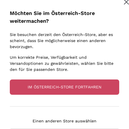
Donnafugata
Lugana
Occhipinti Arianna
Riesling
Möchten Sie im Österreich-Store
Melden Sie mich an
Biondi Santi
Sancerre
weitermachen?
Sulfite
Franz Haas
Ribolla Gi
Sie besuchen derzeit den Österreich-Store, aber es
Argiolas
Chardonn
tere Informationen finden Sie in unserem
Datenschutz-Bestimmungen
scheint, dass Sie möglicherweise einen anderen
bauern
Zenato
Pinot Gris
bevorzugen.
Ca' dei Frati
Sauvigno
Um korrekte Preise, Verfügbarkeit und
Versandoptionen zu gewährleisten, wählen Sie bitte
den für Sie passenden Store.
IM ÖSTERREICH-STORE FORTFAHREN
eferung in 2-4 Tagen
Zahlung
in Österreich
in 3 Raten
Einen anderen Store auswählen