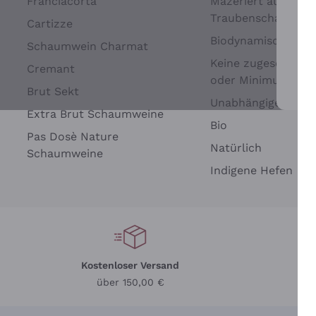
Franciacorta
Mazeriert auf
Traubenschalen
Cartizze
Biodynamisch
Schaumwein Charmat
Keine zugesetzten 
Cremant
oder Minimum
Brut Sekt
Wei
Unabhängige Wein
Extra Brut Schaumweine
Bio
Pas Dosè Nature
Natürlich
Schaumweine
Indigene Hefen
Kostenloser Versand
Li
über 150,00 €