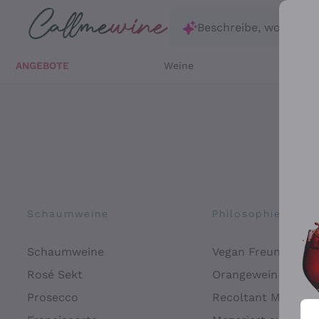
Zum Hauptinhalt springen
Beschreibe, wonach d
ANGEBOTE
Weine
Weißw
Schaumweine
Philosophien
Schaumweine
Vegan Freundlich
Rosé Sekt
Orangewein
Prosecco
Recoltant Manipul