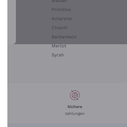
Malbec
Primitivo
Amarone
alla
Chianti
ay
Barbaresco
Merlot
n
Syrah
Sichere
zahlungen