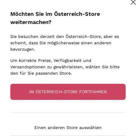
Donnafugata
Lugana
Occhipinti Arianna
Riesling
Möchten Sie im Österreich-Store
Melden Sie mich an
Biondi Santi
Sancerre
weitermachen?
Sulfite
Franz Haas
Ribolla Gi
Sie besuchen derzeit den Österreich-Store, aber es
Argiolas
Chardonn
tere Informationen finden Sie in unserem
Datenschutz-Bestimmungen
scheint, dass Sie möglicherweise einen anderen
bauern
Zenato
Pinot Gris
bevorzugen.
Ca' dei Frati
Sauvigno
Um korrekte Preise, Verfügbarkeit und
Versandoptionen zu gewährleisten, wählen Sie bitte
den für Sie passenden Store.
IM ÖSTERREICH-STORE FORTFAHREN
eferung in 2-4 Tagen
Zahlung
in Österreich
in 3 Raten
Einen anderen Store auswählen