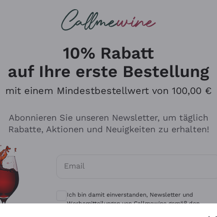
u suchst
eine
Rotweine
Champagne
10% Rabatt
auf Ihre erste Bestellung
mit einem Mindestbestellwert von 100,00 €
Durchsuchen Sie den Katalo
Abonnieren Sie unseren Newsletter, um täglich
Rabatte, Aktionen und Neuigkeiten zu erhalten!
Produzenten
Weißwei
Email
Antinori
Assyrtiko
Optionale Einwilligungen zum Erhalt von 
Ornellaia
Greco
Ich bin damit einverstanden, Newsletter und
ant
Ca' del Bosco
Gavi
Werbemitteilungen von Callmewine gemäß den -
Vorschriften zu erhalten.
Datenschutz-Bestimmungen