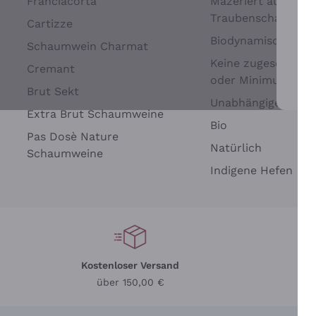
Franciacorta
Mazeriert auf
Traubenschalen
Cartizze
Biodynamisch
Schaumwein Charmat
Keine zugesetzten 
Cremant
oder Minimum
Brut Sekt
Wei
Unabhängige Wein
Extra Brut Schaumweine
Bio
Pas Dosè Nature
Natürlich
Schaumweine
Indigene Hefen
Kostenloser Versand
Li
über 150,00 €