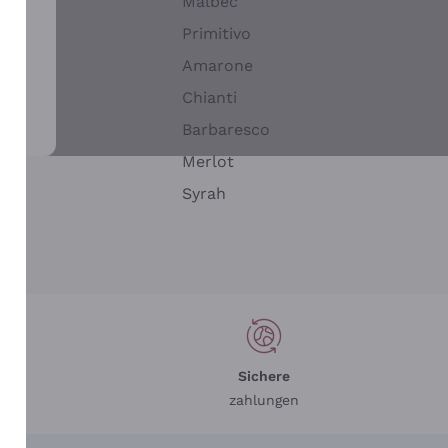
Malbec
Primitivo
Amarone
alla
Chianti
ay
Barbaresco
Merlot
n
Syrah
Sichere
zahlungen