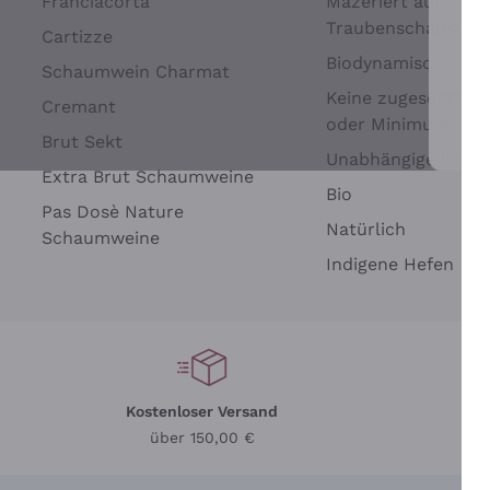
Franciacorta
Mazeriert auf
Traubenschalen
Cartizze
Biodynamisch
Schaumwein Charmat
Keine zugesetzten 
Cremant
oder Minimum
Brut Sekt
Wei
Unabhängige Wein
Extra Brut Schaumweine
Bio
Pas Dosè Nature
Natürlich
Schaumweine
Indigene Hefen
Kostenloser Versand
Li
über 150,00 €