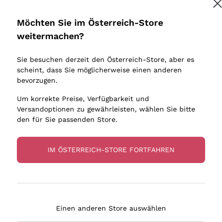
Donnafugata
Lugana
Occhipinti Arianna
Riesling
Möchten Sie im Österreich-Store
Melden Sie mich an
Biondi Santi
Sancerre
weitermachen?
Sulfite
Franz Haas
Ribolla Gi
Sie besuchen derzeit den Österreich-Store, aber es
Argiolas
Chardonn
tere Informationen finden Sie in unserem
Datenschutz-Bestimmungen
scheint, dass Sie möglicherweise einen anderen
bauern
Zenato
Pinot Gris
bevorzugen.
Ca' dei Frati
Sauvigno
Um korrekte Preise, Verfügbarkeit und
Versandoptionen zu gewährleisten, wählen Sie bitte
den für Sie passenden Store.
IM ÖSTERREICH-STORE FORTFAHREN
eferung in 2-4 Tagen
Zahlung
in Österreich
in 3 Raten
Einen anderen Store auswählen