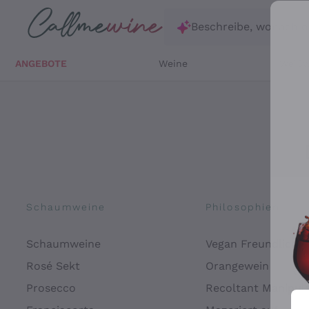
Zum Hauptinhalt springen
Beschreibe, wonach d
ANGEBOTE
Weine
Weißw
Schaumweine
Philosophien
Schaumweine
Vegan Freundlich
Rosé Sekt
Orangewein
Prosecco
Recoltant Manipul