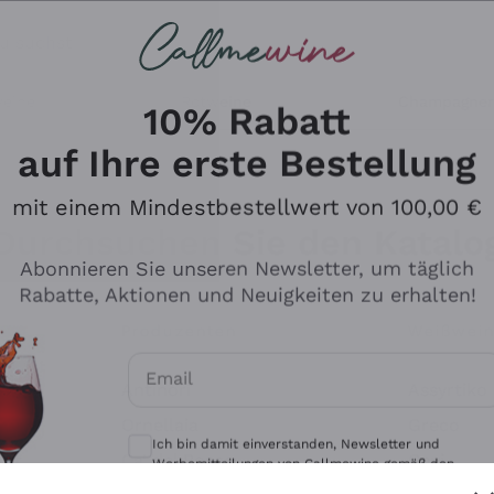
u suchst
eine
Rotweine
Champagne
10% Rabatt
auf Ihre erste Bestellung
mit einem Mindestbestellwert von 100,00 €
Durchsuchen Sie den Katalo
Abonnieren Sie unseren Newsletter, um täglich
Rabatte, Aktionen und Neuigkeiten zu erhalten!
Produzenten
Weißwei
Email
Antinori
Assyrtiko
Optionale Einwilligungen zum Erhalt von 
Ornellaia
Greco
Ich bin damit einverstanden, Newsletter und
ant
Ca' del Bosco
Gavi
Werbemitteilungen von Callmewine gemäß den -
Vorschriften zu erhalten.
Datenschutz-Bestimmungen