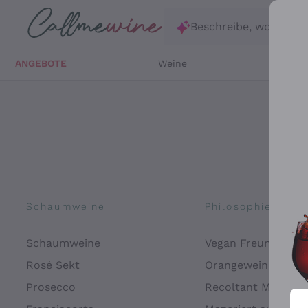
Zum Hauptinhalt springen
Beschreibe, wonach d
ANGEBOTE
Weine
Weißw
Schaumweine
Philosophien
Schaumweine
Vegan Freundlich
Rosé Sekt
Orangewein
Prosecco
Recoltant Manipul