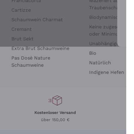
Franciacorta
Mazeriert auf
Traubenschalen
Cartizze
Biodynamisch
Schaumwein Charmat
Keine zugesetzten 
Cremant
oder Minimum
Brut Sekt
Wei
Unabhängige Wein
Extra Brut Schaumweine
Bio
Pas Dosè Nature
Natürlich
Schaumweine
Indigene Hefen
Kostenloser Versand
Li
über 150,00 €