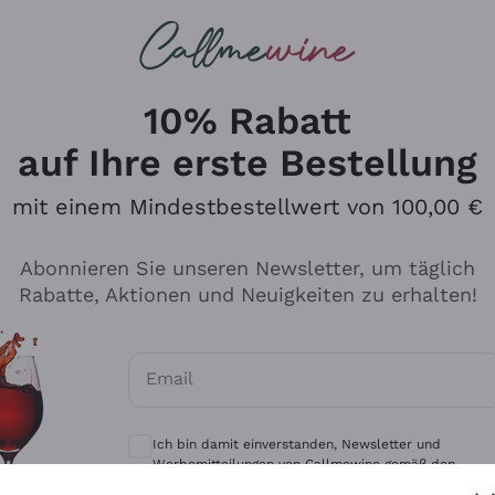
u suchst
eine
Rotweine
Champagne
10% Rabatt
auf Ihre erste Bestellung
mit einem Mindestbestellwert von 100,00 €
Durchsuchen Sie den Katalo
Abonnieren Sie unseren Newsletter, um täglich
Rabatte, Aktionen und Neuigkeiten zu erhalten!
Produzenten
Weißwei
Email
Antinori
Assyrtiko
Optionale Einwilligungen zum Erhalt von 
Ornellaia
Greco
Ich bin damit einverstanden, Newsletter und
ant
Ca' del Bosco
Gavi
Werbemitteilungen von Callmewine gemäß den -
Vorschriften zu erhalten.
Datenschutz-Bestimmungen