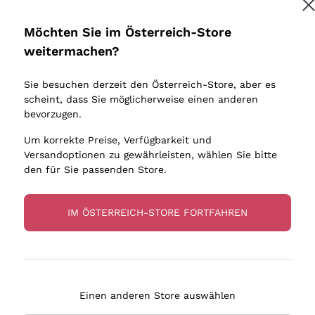
Donnafugata
Lugana
Occhipinti Arianna
Riesling
Möchten Sie im Österreich-Store
Melden Sie mich an
Biondi Santi
Sancerre
weitermachen?
Sulfite
Franz Haas
Ribolla Gi
Sie besuchen derzeit den Österreich-Store, aber es
Argiolas
Chardonn
tere Informationen finden Sie in unserem
Datenschutz-Bestimmungen
scheint, dass Sie möglicherweise einen anderen
bauern
Zenato
Pinot Gris
bevorzugen.
Ca' dei Frati
Sauvigno
Um korrekte Preise, Verfügbarkeit und
Versandoptionen zu gewährleisten, wählen Sie bitte
den für Sie passenden Store.
IM ÖSTERREICH-STORE FORTFAHREN
eferung in 2-4 Tagen
Zahlung
in Österreich
in 3 Raten
Einen anderen Store auswählen