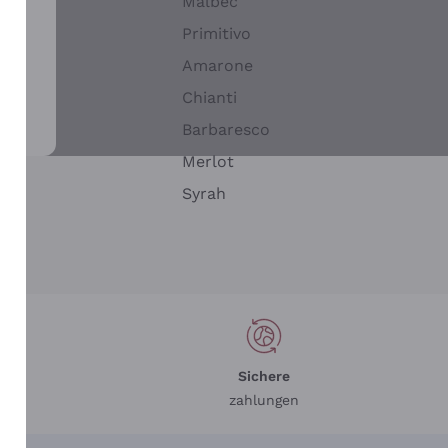
Malbec
Primitivo
Amarone
alla
Chianti
ay
Barbaresco
Merlot
n
Syrah
Sichere
zahlungen