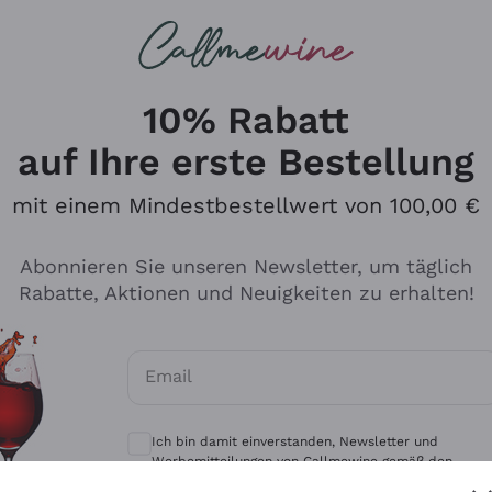
u suchst
eine
Rotweine
Champagne
10% Rabatt
auf Ihre erste Bestellung
mit einem Mindestbestellwert von 100,00 €
Durchsuchen Sie den Katalo
Abonnieren Sie unseren Newsletter, um täglich
Rabatte, Aktionen und Neuigkeiten zu erhalten!
Produzenten
Weißwei
Email
Antinori
Assyrtiko
Optionale Einwilligungen zum Erhalt von 
Ornellaia
Greco
Ich bin damit einverstanden, Newsletter und
ant
Ca' del Bosco
Gavi
Werbemitteilungen von Callmewine gemäß den -
Vorschriften zu erhalten.
Datenschutz-Bestimmungen