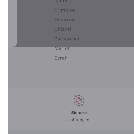
Malbec
Primitivo
Amarone
alla
Chianti
ay
Barbaresco
Merlot
n
Syrah
Sichere
zahlungen