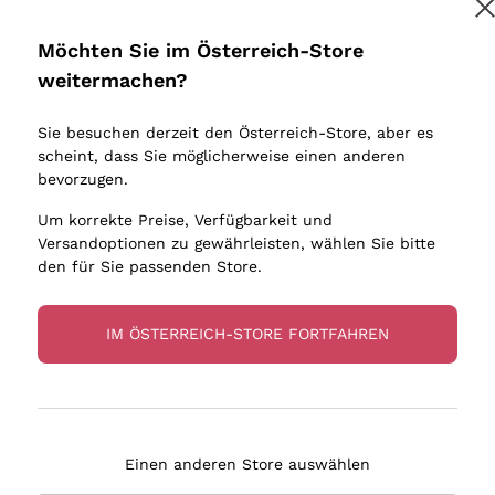
Donnafugata
Lugana
Occhipinti Arianna
Riesling
Möchten Sie im Österreich-Store
Melden Sie mich an
Biondi Santi
Sancerre
weitermachen?
Sulfite
Franz Haas
Ribolla Gi
Sie besuchen derzeit den Österreich-Store, aber es
Argiolas
Chardonn
tere Informationen finden Sie in unserem
Datenschutz-Bestimmungen
scheint, dass Sie möglicherweise einen anderen
bauern
Zenato
Pinot Gris
bevorzugen.
Ca' dei Frati
Sauvigno
Um korrekte Preise, Verfügbarkeit und
Versandoptionen zu gewährleisten, wählen Sie bitte
den für Sie passenden Store.
IM ÖSTERREICH-STORE FORTFAHREN
eferung in 2-4 Tagen
Zahlung
in Österreich
in 3 Raten
Einen anderen Store auswählen