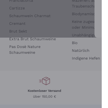
Franciacorta
Mazeriert auf
Traubenschalen
Cartizze
Biodynamisch
Schaumwein Charmat
Keine zugesetzten 
Cremant
oder Minimum
Brut Sekt
Wei
Unabhängige Wein
Extra Brut Schaumweine
Bio
Pas Dosè Nature
Natürlich
Schaumweine
Indigene Hefen
Kostenloser Versand
Li
über 150,00 €