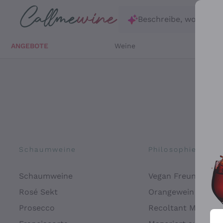
Zum Hauptinhalt springen
Beschreibe, wonach d
ANGEBOTE
Weine
Weißw
Schaumweine
Philosophien
Schaumweine
Vegan Freundlich
Rosé Sekt
Orangewein
Prosecco
Recoltant Manipul