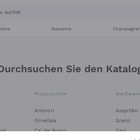
u suchst
eine
Rotweine
Champagne
Durchsuchen Sie den Katalo
Produzenten
Weißwei
Antinori
Assyrtiko
Ornellaia
Greco
ant
Ca' del Bosco
Gavi