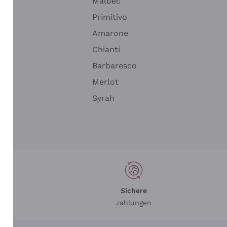
Malbec
Primitivo
Amarone
alla
Chianti
ay
Barbaresco
Merlot
n
Syrah
Sichere
zahlungen