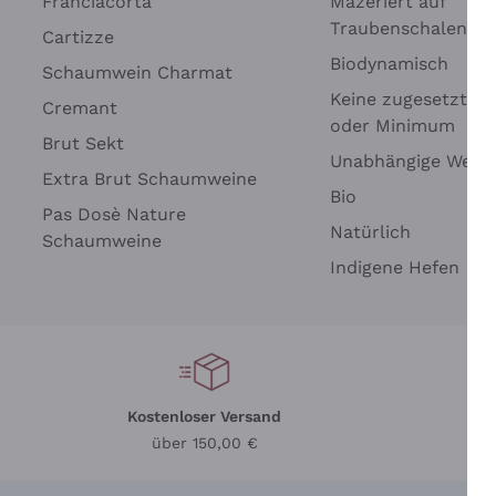
Franciacorta
Mazeriert auf
Traubenschalen
Cartizze
Biodynamisch
Schaumwein Charmat
Keine zugesetzten 
Cremant
oder Minimum
Brut Sekt
Unabhängige Wein
Extra Brut Schaumweine
Bio
Pas Dosè Nature
Natürlich
Schaumweine
Indigene Hefen
Kostenloser Versand
Li
über 150,00 €