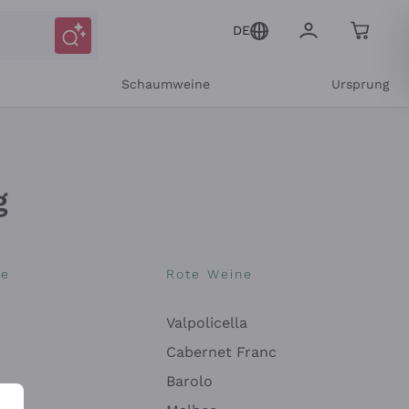
DE
r
Schaumweine
Ursprung
g
ne
Rote Weine
Valpolicella
Cabernet Franc
Barolo