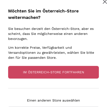
Donnafugata
Lugana
Occhipinti Arianna
Riesling
Möchten Sie im Österreich-Store
Biondi Santi
Sancerre
weitermachen?
Sulfite
Franz Haas
Ribolla Gi
Sie besuchen derzeit den Österreich-Store, aber es
Argiolas
Chardonn
scheint, dass Sie möglicherweise einen anderen
bauern
Zenato
Pinot Gris
bevorzugen.
Ca' dei Frati
Sauvigno
Um korrekte Preise, Verfügbarkeit und
Versandoptionen zu gewährleisten, wählen Sie bitte
den für Sie passenden Store.
IM ÖSTERREICH-STORE FORTFAHREN
eferung in 2-4 Tagen
Zahlung
in Österreich
in 3 Raten
Einen anderen Store auswählen