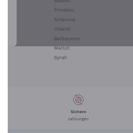
Malbec
Primitivo
Amarone
alla
Chianti
ay
Barbaresco
Merlot
n
Syrah
Sichere
zahlungen