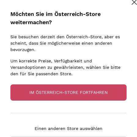
Donnafugata
Lugana
Occhipinti Arianna
Riesling
Möchten Sie im Österreich-Store
Melden Sie mich an
Biondi Santi
Sancerre
weitermachen?
Sulfite
Franz Haas
Ribolla Gi
Sie besuchen derzeit den Österreich-Store, aber es
Argiolas
Chardonn
tere Informationen finden Sie in unserem
Datenschutz-Bestimmungen
scheint, dass Sie möglicherweise einen anderen
bauern
Zenato
Pinot Gris
bevorzugen.
Ca' dei Frati
Sauvigno
Um korrekte Preise, Verfügbarkeit und
Versandoptionen zu gewährleisten, wählen Sie bitte
den für Sie passenden Store.
IM ÖSTERREICH-STORE FORTFAHREN
eferung in 2-4 Tagen
Zahlung
in Österreich
in 3 Raten
Einen anderen Store auswählen