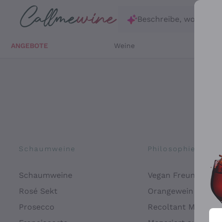
Zum Hauptinhalt springen
Beschreibe, wonach d
ANGEBOTE
Weine
Weißw
Schaumweine
Philosophien
Schaumweine
Vegan Freundlich
Rosé Sekt
Orangewein
Prosecco
Recoltant Manipul