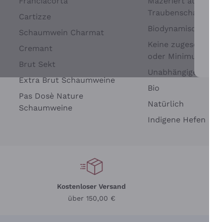
Franciacorta
Mazeriert auf
Traubenschalen
Cartizze
Biodynamisch
Schaumwein Charmat
Keine zugesetzten 
Cremant
oder Minimum
Brut Sekt
Wei
Unabhängige Wein
Extra Brut Schaumweine
Bio
Pas Dosè Nature
Natürlich
Schaumweine
Indigene Hefen
Kostenloser Versand
Li
über 150,00 €