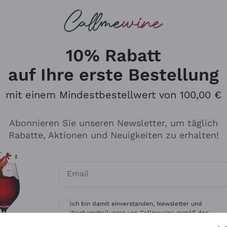
u suchst
eine
Rotweine
Champagne
10% Rabatt
auf Ihre erste Bestellung
mit einem Mindestbestellwert von 100,00 €
Durchsuchen Sie den Katalo
Abonnieren Sie unseren Newsletter, um täglich
Rabatte, Aktionen und Neuigkeiten zu erhalten!
Produzenten
Weißwei
Email
Antinori
Assyrtiko
Optionale Einwilligungen zum Erhalt von 
Ornellaia
Greco
Ich bin damit einverstanden, Newsletter und
ant
Ca' del Bosco
Gavi
Werbemitteilungen von Callmewine gemäß den -
Vorschriften zu erhalten.
Datenschutz-Bestimmungen