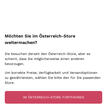
Schaumwein Charmat
Ca' del Bosco
Biodynamisch
Greco
Cremant
Donnafugata
Valpolicella
Keine zugesetzten Sulfite oder Minimum
Gavi
Brut Sekt
Occhipinti Arianna
Cabernet Franc
Unabhängige Weinbauern
Lugana
Extra Brut Schaumweine
Biondi Santi
Barolo
Kostenloser Versand
Lieferung in 2-4 Tagen
Bio
Riesling
Pas Dosè Nature Schaumweine
über 150,00 €
in Österreich
Franz Haas
Malbec
Möchten Sie im Österreich-Store
Natürlich
Sancerre
Argiolas
Primitivo
weitermachen?
Indigene Hefen
Ribolla Gialla
Zenato
Amarone
Chardonnay
Sie besuchen derzeit den Österreich-Store, aber es
Ca' dei Frati
Chianti
Zahlung
Sichere
scheint, dass Sie möglicherweise einen anderen
Pinot Gris
in 3 Raten
zahlungen
Barbaresco
bevorzugen.
Sauvignon
Merlot
Um korrekte Preise, Verfügbarkeit und Versandoptionen
zu gewährleisten, wählen Sie bitte den für Sie passenden
Syrah
Store.
Für Sie
10% Rabatt
auf Ihre
IM ÖSTERREICH-STORE FORTFAHREN
erste Bestellung!