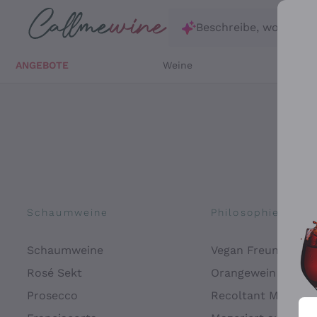
Zum Hauptinhalt springen
Beschreibe, wonach d
ANGEBOTE
Weine
Weißw
Schaumweine
Philosophien
Schaumweine
Vegan Freundlich
Rosé Sekt
Orangewein
Prosecco
Recoltant Manipul