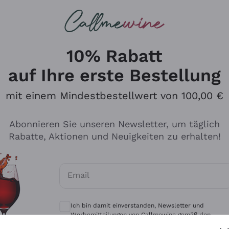
u suchst
eine
Rotweine
Champagne
10% Rabatt
auf Ihre erste Bestellung
mit einem Mindestbestellwert von 100,00 €
Durchsuchen Sie den Katalo
Abonnieren Sie unseren Newsletter, um täglich
Rabatte, Aktionen und Neuigkeiten zu erhalten!
Produzenten
Weißwei
Email
Antinori
Assyrtiko
Optionale Einwilligungen zum Erhalt von 
Ornellaia
Greco
Ich bin damit einverstanden, Newsletter und
ant
Ca' del Bosco
Gavi
Werbemitteilungen von Callmewine gemäß den -
Vorschriften zu erhalten.
Datenschutz-Bestimmungen