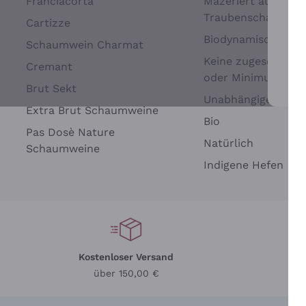
Franciacorta
Mazeriert auf
Traubenschalen
Cartizze
Biodynamisch
Schaumwein Charmat
Keine zugesetzten 
Cremant
oder Minimum
Brut Sekt
Wei
Unabhängige Wein
Extra Brut Schaumweine
Bio
Pas Dosè Nature
Natürlich
Schaumweine
Indigene Hefen
Kostenloser Versand
Li
über 150,00 €