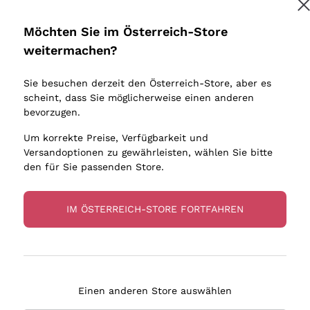
Donnafugata
Lugana
Occhipinti Arianna
Riesling
Möchten Sie im Österreich-Store
Melden Sie mich an
Biondi Santi
Sancerre
weitermachen?
Sulfite
Franz Haas
Ribolla Gi
Sie besuchen derzeit den Österreich-Store, aber es
Argiolas
Chardonn
tere Informationen finden Sie in unserem
Datenschutz-Bestimmungen
scheint, dass Sie möglicherweise einen anderen
bauern
Zenato
Pinot Gris
bevorzugen.
Ca' dei Frati
Sauvigno
Um korrekte Preise, Verfügbarkeit und
Versandoptionen zu gewährleisten, wählen Sie bitte
den für Sie passenden Store.
IM ÖSTERREICH-STORE FORTFAHREN
eferung in 2-4 Tagen
Zahlung
in Österreich
in 3 Raten
Einen anderen Store auswählen