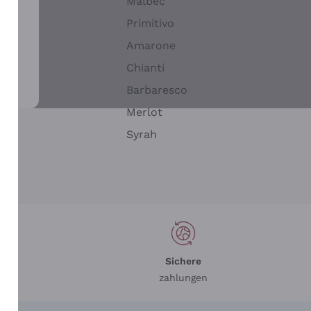
Malbec
Primitivo
Amarone
alla
Chianti
ay
Barbaresco
Merlot
n
Syrah
Sichere
zahlungen