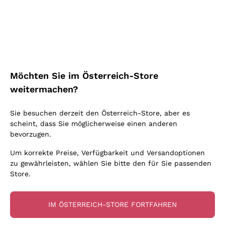
Schaumwein Charmat
Ca' del Bosco
Biodynamisch
Greco
Cremant
Donnafugata
Valpolicella
Keine zugesetzten Sulfite oder Minimum
Gavi
Brut Sekt
Occhipinti Arianna
Cabernet Franc
Unabhängige Weinbauern
Lugana
Extra Brut Schaumweine
Biondi Santi
Barolo
Kostenloser Versand
Lieferung in 2-4 Tagen
Bio
Riesling
Pas Dosè Nature Schaumweine
über 150,00 €
in Österreich
Franz Haas
Malbec
Möchten Sie im Österreich-Store
Natürlich
Sancerre
Argiolas
Primitivo
weitermachen?
Indigene Hefen
Ribolla Gialla
Zenato
Amarone
Chardonnay
Sie besuchen derzeit den Österreich-Store, aber es
Ca' dei Frati
Chianti
Zahlung
Sichere
scheint, dass Sie möglicherweise einen anderen
Pinot Gris
in 3 Raten
zahlungen
Barbaresco
bevorzugen.
Sauvignon
Merlot
Um korrekte Preise, Verfügbarkeit und Versandoptionen
zu gewährleisten, wählen Sie bitte den für Sie passenden
Syrah
Store.
Für Sie
10% Rabatt
auf Ihre
IM ÖSTERREICH-STORE FORTFAHREN
erste Bestellung!