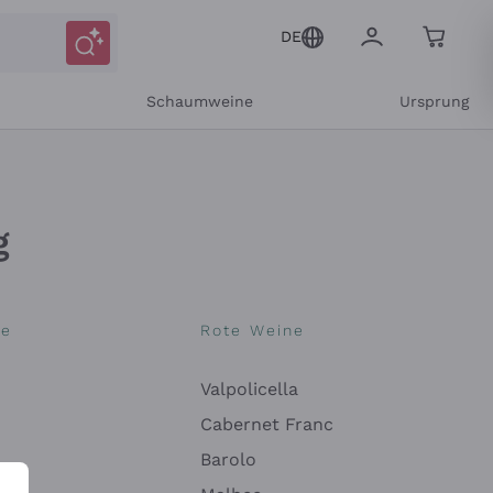
DE
r
Schaumweine
Ursprung
g
ne
Rote Weine
Valpolicella
Cabernet Franc
itteilungen und personalisierten Angeboten
Barolo