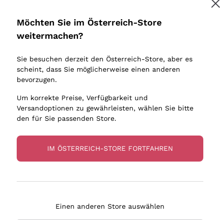
Donnafugata
Lugana
Occhipinti Arianna
Riesling
Möchten Sie im Österreich-Store
Biondi Santi
Sancerre
Melden Sie mich an
weitermachen?
Sulfite
Franz Haas
Ribolla Gi
Sie besuchen derzeit den Österreich-Store, aber es
Argiolas
Chardonn
tere Informationen finden Sie in unserem
Datenschutz-Bestimmungen
scheint, dass Sie möglicherweise einen anderen
bauern
Zenato
Pinot Gris
bevorzugen.
Ca' dei Frati
Sauvigno
Um korrekte Preise, Verfügbarkeit und
Versandoptionen zu gewährleisten, wählen Sie bitte
den für Sie passenden Store.
IM ÖSTERREICH-STORE FORTFAHREN
eferung in 2-4 Tagen
Zahlung
in Österreich
in 3 Raten
Einen anderen Store auswählen