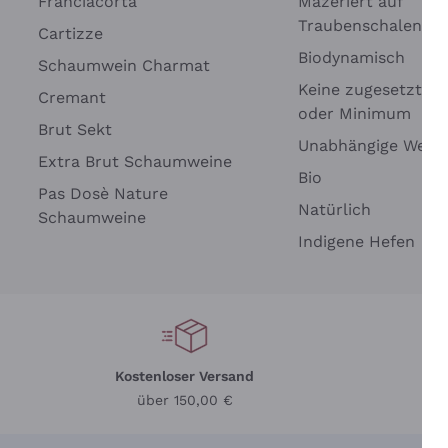
Franciacorta
Mazeriert auf
Traubenschalen
Cartizze
Biodynamisch
Schaumwein Charmat
Keine zugesetzten 
Cremant
oder Minimum
Brut Sekt
Wei
Unabhängige Wein
Extra Brut Schaumweine
Bio
Pas Dosè Nature
Natürlich
Schaumweine
Indigene Hefen
Kostenloser Versand
Li
über 150,00 €