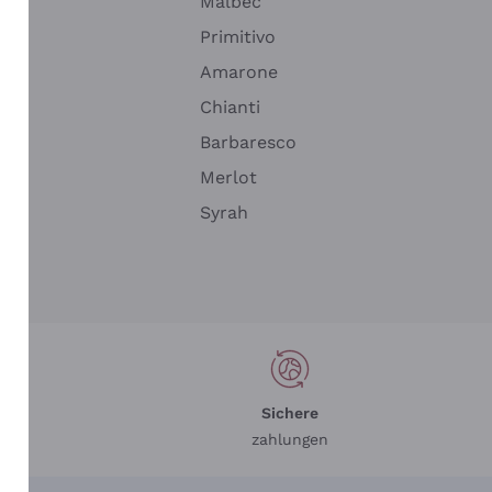
Malbec
Primitivo
Amarone
alla
Chianti
ay
Barbaresco
Merlot
n
Syrah
Sichere
zahlungen