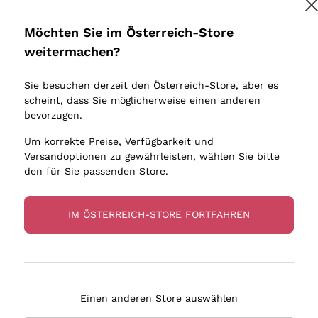
Donnafugata
Lugana
Occhipinti Arianna
Riesling
Möchten Sie im Österreich-Store
Melden Sie mich an
Biondi Santi
Sancerre
weitermachen?
Sulfite
Franz Haas
Ribolla Gi
Sie besuchen derzeit den Österreich-Store, aber es
Argiolas
Chardonn
tere Informationen finden Sie in unserem
Datenschutz-Bestimmungen
scheint, dass Sie möglicherweise einen anderen
bauern
Zenato
Pinot Gris
bevorzugen.
Ca' dei Frati
Sauvigno
Um korrekte Preise, Verfügbarkeit und
Versandoptionen zu gewährleisten, wählen Sie bitte
den für Sie passenden Store.
IM ÖSTERREICH-STORE FORTFAHREN
eferung in 2-4 Tagen
Zahlung
in Österreich
in 3 Raten
Einen anderen Store auswählen