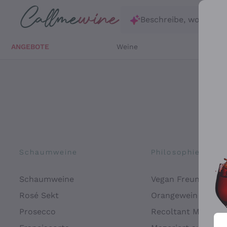
Zum Hauptinhalt springen
Beschreibe, wonach d
ANGEBOTE
Weine
Weißw
Schaumweine
Philosophien
Schaumweine
Vegan Freundlich
Rosé Sekt
Orangewein
Prosecco
Recoltant Manipul