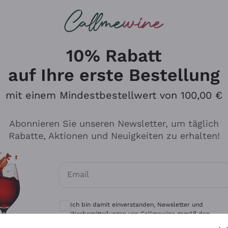
u suchst
eine
Rotweine
Champagne
10% Rabatt
auf Ihre erste Bestellung
mit einem Mindestbestellwert von 100,00 €
Durchsuchen Sie den Katalo
Abonnieren Sie unseren Newsletter, um täglich
Rabatte, Aktionen und Neuigkeiten zu erhalten!
Produzenten
Weißwei
Email
Antinori
Assyrtiko
Optionale Einwilligungen zum Erhalt von 
Ornellaia
Greco
Ich bin damit einverstanden, Newsletter und
ant
Ca' del Bosco
Gavi
Werbemitteilungen von Callmewine gemäß den -
Vorschriften zu erhalten.
Datenschutz-Bestimmungen