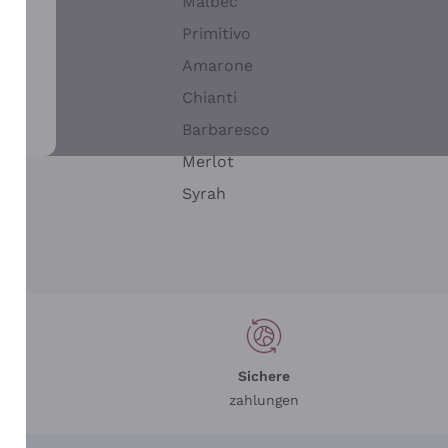
Malbec
Primitivo
Amarone
alla
Chianti
ay
Barbaresco
Merlot
n
Syrah
Sichere
zahlungen