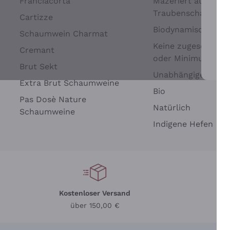
Franciacorta
Mazeriert auf
Traubenschalen
Cartizze
Biodynamisch
Schaumwein Charmat
Keine zugesetzten 
Cremant
oder Minimum
Brut Sekt
Wei
Unabhängige Wein
Extra Brut Schaumweine
Bio
Pas Dosè Nature
Natürlich
Schaumweine
Indigene Hefen
Kostenloser Versand
Li
über 150,00 €