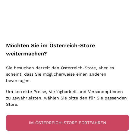
Schaumwein Charmat
Ca' del Bosco
Biodynamisch
Greco
Cremant
Donnafugata
Valpolicella
Keine zugesetzten Sulfite oder Minimum
Gavi
Brut Sekt
Occhipinti Arianna
Cabernet Franc
Unabhängige Weinbauern
Lugana
Extra Brut Schaumweine
Biondi Santi
Barolo
Kostenloser Versand
Lieferung in 2-4 Tagen
Bio
Riesling
Pas Dosè Nature Schaumweine
über 150,00 €
in Österreich
Franz Haas
Malbec
Möchten Sie im Österreich-Store
Natürlich
Sancerre
Argiolas
Primitivo
weitermachen?
Indigene Hefen
Ribolla Gialla
Zenato
Amarone
Chardonnay
Sie besuchen derzeit den Österreich-Store, aber es
Ca' dei Frati
Chianti
Zahlung
Sichere
scheint, dass Sie möglicherweise einen anderen
Pinot Gris
in 3 Raten
zahlungen
Barbaresco
bevorzugen.
Sauvignon
Merlot
Um korrekte Preise, Verfügbarkeit und Versandoptionen
zu gewährleisten, wählen Sie bitte den für Sie passenden
Syrah
Store.
Für Sie
10% Rabatt
auf Ihre
IM ÖSTERREICH-STORE FORTFAHREN
erste Bestellung!