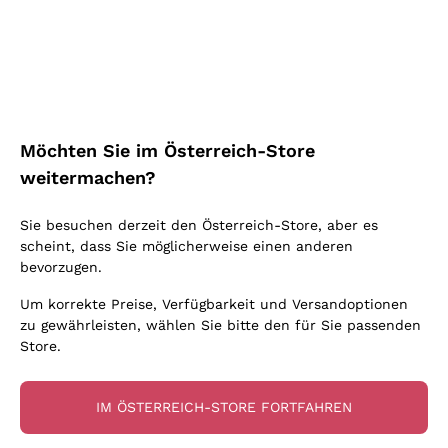
Schaumwein Charmat
Ca' del Bosco
Biodynamisch
Greco
Cremant
Donnafugata
Valpolicella
Keine zugesetzten Sulfite oder Minimum
Gavi
Brut Sekt
Occhipinti Arianna
Cabernet Franc
Unabhängige Weinbauern
Lugana
Extra Brut Schaumweine
Biondi Santi
Barolo
Kostenloser Versand
Lieferung in 2-4 Tagen
Bio
Riesling
Pas Dosè Nature Schaumweine
über 150,00 €
in Österreich
Franz Haas
Malbec
Möchten Sie im Österreich-Store
Natürlich
Sancerre
Argiolas
Primitivo
weitermachen?
Indigene Hefen
Ribolla Gialla
Zenato
Amarone
Chardonnay
Sie besuchen derzeit den Österreich-Store, aber es
Ca' dei Frati
Chianti
Zahlung
Sichere
scheint, dass Sie möglicherweise einen anderen
Pinot Gris
in 3 Raten
zahlungen
Barbaresco
bevorzugen.
Sauvignon
Merlot
Um korrekte Preise, Verfügbarkeit und Versandoptionen
zu gewährleisten, wählen Sie bitte den für Sie passenden
Syrah
Store.
Für Sie
10% Rabatt
auf Ihre
IM ÖSTERREICH-STORE FORTFAHREN
erste Bestellung!