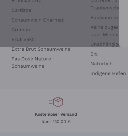
Franciacorta
Mazeriert auf
Traubenschalen
Cartizze
Biodynamisch
Schaumwein Charmat
Keine zugesetzten 
Cremant
oder Minimum
Brut Sekt
Wei
Unabhängige Wein
Extra Brut Schaumweine
Bio
Pas Dosè Nature
Natürlich
Schaumweine
Indigene Hefen
Kostenloser Versand
Li
über 150,00 €