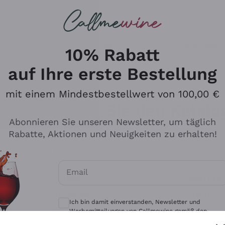
u suchst
eine
Rotweine
Champagne
10% Rabatt
auf Ihre erste Bestellung
mit einem Mindestbestellwert von 100,00 €
Durchsuchen Sie den Katalo
Abonnieren Sie unseren Newsletter, um täglich
Rabatte, Aktionen und Neuigkeiten zu erhalten!
Produzenten
Weißwei
Email
Antinori
Assyrtiko
Optionale Einwilligungen zum Erhalt von 
Ornellaia
Greco
Ich bin damit einverstanden, Newsletter und
ant
Ca' del Bosco
Gavi
Werbemitteilungen von Callmewine gemäß den -
Vorschriften zu erhalten.
Datenschutz-Bestimmungen