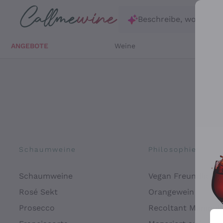
Zum Hauptinhalt springen
Beschreibe, wonach d
ANGEBOTE
Weine
Weißw
Schaumweine
Philosophien
Schaumweine
Vegan Freundlich
Rosé Sekt
Orangewein
Prosecco
Recoltant Manipul