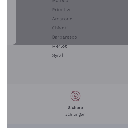
Malbec
Primitivo
Amarone
alla
Chianti
ay
Barbaresco
Merlot
n
Syrah
Sichere
zahlungen