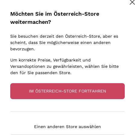
Donnafugata
Lugana
Occhipinti Arianna
Riesling
Möchten Sie im Österreich-Store
Melden Sie mich an
Biondi Santi
Sancerre
weitermachen?
Sulfite
Franz Haas
Ribolla Gi
Sie besuchen derzeit den Österreich-Store, aber es
Argiolas
Chardonn
tere Informationen finden Sie in unserem
Datenschutz-Bestimmungen
scheint, dass Sie möglicherweise einen anderen
bauern
Zenato
Pinot Gris
bevorzugen.
Ca' dei Frati
Sauvigno
Um korrekte Preise, Verfügbarkeit und
Versandoptionen zu gewährleisten, wählen Sie bitte
den für Sie passenden Store.
IM ÖSTERREICH-STORE FORTFAHREN
eferung in 2-4 Tagen
Zahlung
in Österreich
in 3 Raten
Einen anderen Store auswählen