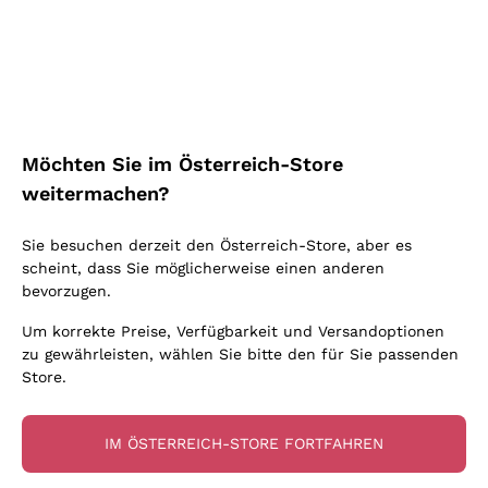
Schaumwein Charmat
Ca' del Bosco
Biodynamisch
Greco
Cremant
Donnafugata
Valpolicella
Keine zugesetzten Sulfite oder Minimum
Gavi
Brut Sekt
Occhipinti Arianna
Cabernet Franc
Unabhängige Weinbauern
Lugana
Extra Brut Schaumweine
Biondi Santi
Barolo
Kostenloser Versand
Lieferung in 2-4 Tagen
Bio
Riesling
Pas Dosè Nature Schaumweine
über 150,00 €
in Österreich
Franz Haas
Malbec
Möchten Sie im Österreich-Store
Natürlich
Sancerre
Argiolas
Primitivo
weitermachen?
Indigene Hefen
Ribolla Gialla
Zenato
Amarone
Chardonnay
Sie besuchen derzeit den Österreich-Store, aber es
Ca' dei Frati
Chianti
Zahlung
Sichere
scheint, dass Sie möglicherweise einen anderen
Pinot Gris
in 3 Raten
zahlungen
Barbaresco
bevorzugen.
Sauvignon
Merlot
Um korrekte Preise, Verfügbarkeit und Versandoptionen
zu gewährleisten, wählen Sie bitte den für Sie passenden
Syrah
Store.
Für Sie
10% Rabatt
auf Ihre
IM ÖSTERREICH-STORE FORTFAHREN
erste Bestellung!