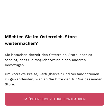
Schaumwein Charmat
Ca' del Bosco
Biodynamisch
Greco
Cremant
Donnafugata
Valpolicella
Keine zugesetzten Sulfite oder Minimum
Gavi
Brut Sekt
Occhipinti Arianna
Cabernet Franc
Unabhängige Weinbauern
Lugana
Extra Brut Schaumweine
Biondi Santi
Barolo
Kostenloser Versand
Lieferung in 2-4 Tagen
Bio
Riesling
Pas Dosè Nature Schaumweine
über 150,00 €
in Österreich
Franz Haas
Malbec
Möchten Sie im Österreich-Store
Natürlich
Sancerre
Argiolas
Primitivo
weitermachen?
Indigene Hefen
Ribolla Gialla
Zenato
Amarone
Chardonnay
Sie besuchen derzeit den Österreich-Store, aber es
Ca' dei Frati
Chianti
Zahlung
Sichere
scheint, dass Sie möglicherweise einen anderen
Pinot Gris
in 3 Raten
zahlungen
Barbaresco
bevorzugen.
Sauvignon
Merlot
Um korrekte Preise, Verfügbarkeit und Versandoptionen
zu gewährleisten, wählen Sie bitte den für Sie passenden
Syrah
Store.
Für Sie
10% Rabatt
auf Ihre
IM ÖSTERREICH-STORE FORTFAHREN
erste Bestellung!