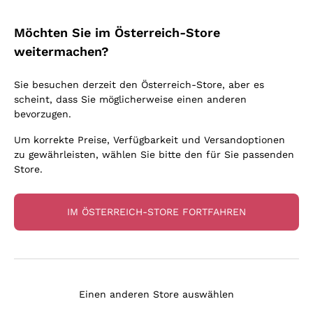
SONNE IN EINER
SOMMELIER TIPPS
FLASCHE
Möchten Sie im Österreich-Store
weitermachen?
Sie besuchen derzeit den Österreich-Store, aber es
Artisanale Weine: Authentizität
scheint, dass Sie möglicherweise einen anderen
bevorzugen.
zum Genießen
Um korrekte Preise, Verfügbarkeit und Versandoptionen
zu gewährleisten, wählen Sie bitte den für Sie passenden
Store.
Mehr sehen
IM ÖSTERREICH-STORE FORTFAHREN
An Ihrer Seite seit 15 Jahren
Einen anderen Store auswählen