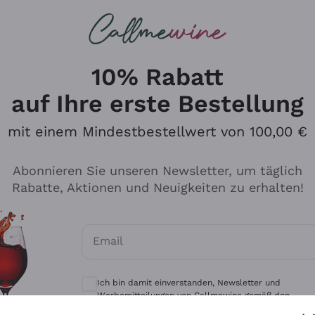
u suchst
eine
Rotweine
Champagne
10% Rabatt
auf Ihre erste Bestellung
mit einem Mindestbestellwert von 100,00 €
Durchsuchen Sie den Katalo
Abonnieren Sie unseren Newsletter, um täglich
Rabatte, Aktionen und Neuigkeiten zu erhalten!
Produzenten
Weißwei
Email
Antinori
Assyrtiko
Optionale Einwilligungen zum Erhalt von 
Ornellaia
Greco
Ich bin damit einverstanden, Newsletter und
ant
Ca' del Bosco
Gavi
Werbemitteilungen von Callmewine gemäß den -
Vorschriften zu erhalten.
Datenschutz-Bestimmungen