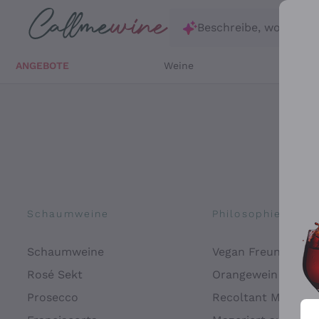
Zum Hauptinhalt springen
Beschreibe, wonach d
ANGEBOTE
Weine
Weißw
Schaumweine
Philosophien
Schaumweine
Vegan Freundlich
Rosé Sekt
Orangewein
Prosecco
Recoltant Manipul