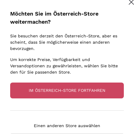
Donnafugata
Lugana
Occhipinti Arianna
Riesling
Möchten Sie im Österreich-Store
Melden Sie mich an
Biondi Santi
Sancerre
weitermachen?
Sulfite
Franz Haas
Ribolla Gi
Sie besuchen derzeit den Österreich-Store, aber es
Argiolas
Chardonn
tere Informationen finden Sie in unserem
Datenschutz-Bestimmungen
scheint, dass Sie möglicherweise einen anderen
bauern
Zenato
Pinot Gris
bevorzugen.
Ca' dei Frati
Sauvigno
Um korrekte Preise, Verfügbarkeit und
Versandoptionen zu gewährleisten, wählen Sie bitte
den für Sie passenden Store.
IM ÖSTERREICH-STORE FORTFAHREN
eferung in 2-4 Tagen
Zahlung
in Österreich
in 3 Raten
Einen anderen Store auswählen