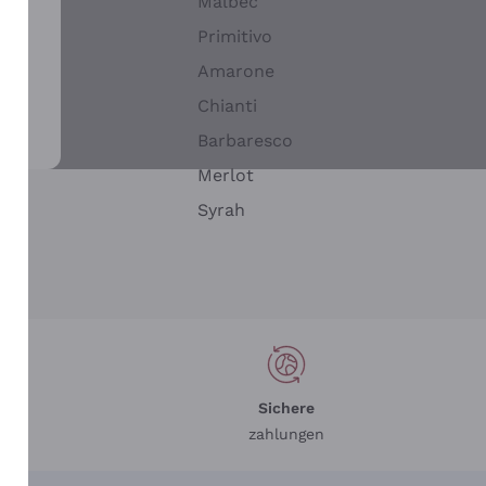
Malbec
Primitivo
Amarone
alla
Chianti
ay
Barbaresco
Merlot
n
Syrah
Sichere
zahlungen