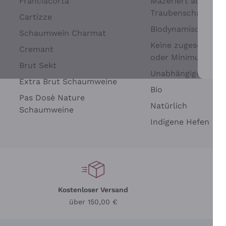
Franciacorta
Mazeriert auf
Traubenschalen
Cartizze
Biodynamisch
Schaumwein Charmat
Keine zugesetzten 
Cremant
oder Minimum
Brut Sekt
Wei
Unabhängige Wein
Extra Brut Schaumweine
Bio
Pas Dosè Nature
Natürlich
Schaumweine
Indigene Hefen
Kostenloser Versand
Li
über 150,00 €