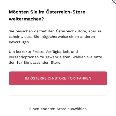
Donnafugata
Lugana
Occhipinti Arianna
Riesling
Möchten Sie im Österreich-Store
Biondi Santi
Sancerre
Melden Sie mich an
weitermachen?
Sulfite
Franz Haas
Ribolla Gi
Sie besuchen derzeit den Österreich-Store, aber es
Argiolas
Chardonn
tere Informationen finden Sie in unserem
Datenschutz-Bestimmungen
scheint, dass Sie möglicherweise einen anderen
bauern
Zenato
Pinot Gris
bevorzugen.
Ca' dei Frati
Sauvigno
Um korrekte Preise, Verfügbarkeit und
Versandoptionen zu gewährleisten, wählen Sie bitte
den für Sie passenden Store.
IM ÖSTERREICH-STORE FORTFAHREN
eferung in 2-4 Tagen
Zahlung
in Österreich
in 3 Raten
Einen anderen Store auswählen