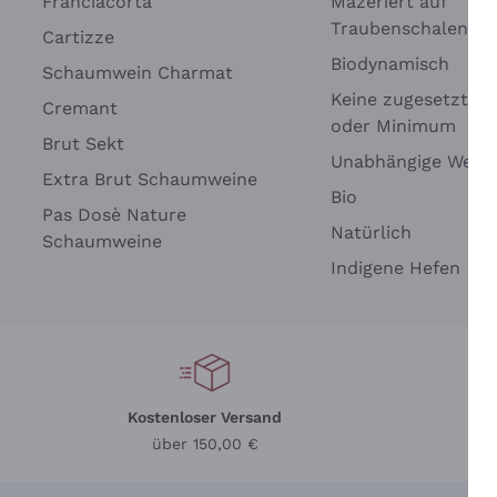
Franciacorta
Mazeriert auf
Traubenschalen
Cartizze
Biodynamisch
Schaumwein Charmat
Keine zugesetzten 
Cremant
oder Minimum
Brut Sekt
Wei
Unabhängige Wein
Extra Brut Schaumweine
Bio
Pas Dosè Nature
Natürlich
Schaumweine
Indigene Hefen
Kostenloser Versand
Li
über 150,00 €