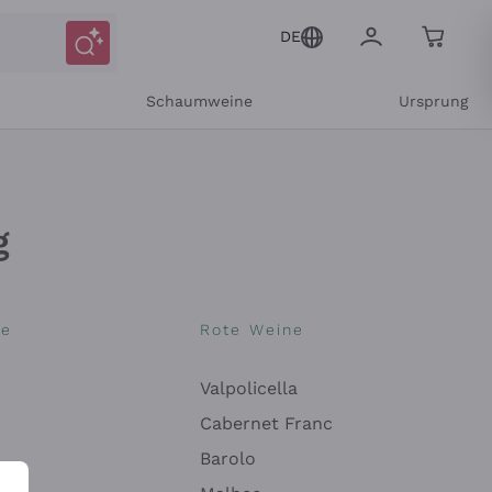
DE
r
Schaumweine
Ursprung
g
ne
Rote Weine
Valpolicella
Cabernet Franc
itteilungen und personalisierten Angeboten
Barolo