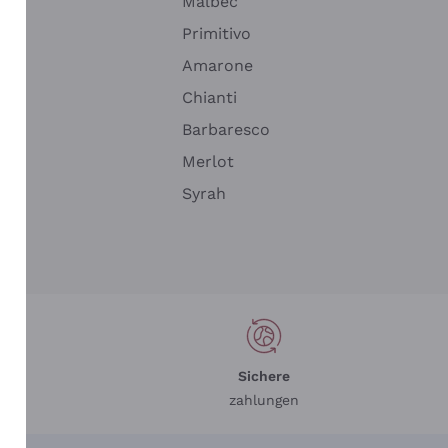
Malbec
Primitivo
Amarone
alla
Chianti
ay
Barbaresco
Merlot
n
Syrah
Sichere
zahlungen