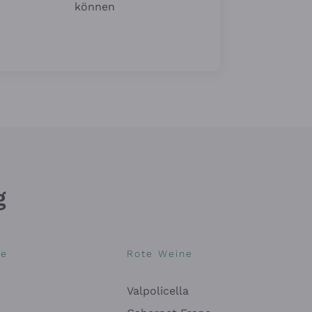
können
g
ne
Rote Weine
Valpolicella