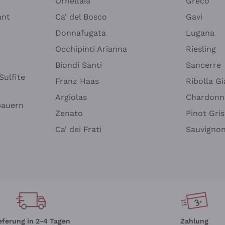
Ornellaia
Greco
ant
Ca' del Bosco
Gavi
Donnafugata
Lugana
Occhipinti Arianna
Riesling
Biondi Santi
Sancerre
Sulfite
Franz Haas
Ribolla Gi
Argiolas
Chardonn
bauern
Zenato
Pinot Gris
Ca' dei Frati
Sauvigno
eferung in 2-4 Tagen
Zahlung