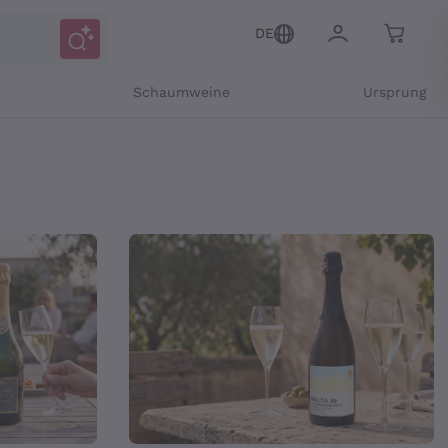
DE
r
Schaumweine
Ursprung
 – Callmewine
Mitteilungen und personalisierten Angeboten