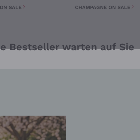
 ON SALE
CHAMPAGNE ON SALE
Melden Sie mich an
tere Informationen finden Sie in unserem
Datenschutz-Bestimmungen
e Bestseller warten auf Sie