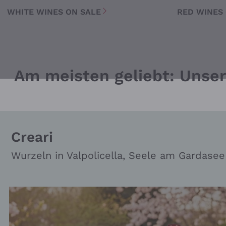
WHITE WINES ON SALE
RED WINES
Wei
Am meisten geliebt: Unser
Creari
Wurzeln in Valpolicella, Seele am Gardasee