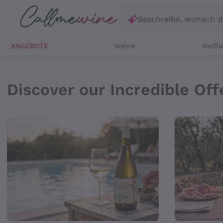
Zum Hauptinhalt springen
Beschreibe, wonach d
ANGEBOTE
Weine
Weißw
Online Önothek, Verka
Discover our Incredible Off