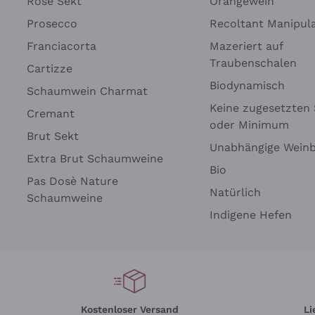
Rosé Sekt
Orangewein
Prosecco
Recoltant Manipul
Franciacorta
Mazeriert auf
Traubenschalen
Cartizze
Biodynamisch
Schaumwein Charmat
Keine zugesetzten 
Cremant
oder Minimum
Brut Sekt
Unabhängige Wein
Extra Brut Schaumweine
Bio
Pas Dosè Nature
Natürlich
Schaumweine
Indigene Hefen
Kostenloser Versand
Li