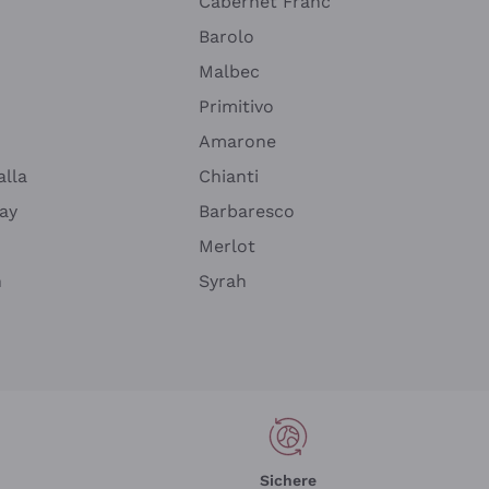
Cabernet Franc
Barolo
Malbec
Primitivo
Amarone
alla
Chianti
ay
Barbaresco
Merlot
n
Syrah
Sichere