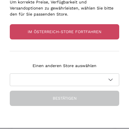
izität zum Genießen
Um korrekte Preise, Verfügbarkeit und
Versandoptionen zu gewährleisten, wählen Sie bitte
den für Sie passenden Store.
IM ÖSTERREICH-STORE FORTFAHREN
An Ihrer Seite seit 15 Jahre
Einen anderen Store auswählen
BESTÄTIGEN
Ihr persönlicher Sommelier
en
Wir sind überzeugt, dass die Auswahl
t
wichtiger ist, als alles ohne
g
ür
Unterscheidung vorzuschlagen
i