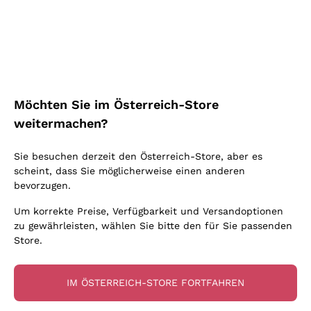
Schaumwein Charmat
Ca' del Bosco
Biodynamisch
Greco
Cremant
Donnafugata
Valpolicella
Keine zugesetzten Sulfite oder Minimum
Gavi
Brut Sekt
Occhipinti Arianna
Cabernet Franc
Unabhängige Weinbauern
Lugana
Extra Brut Schaumweine
Biondi Santi
Barolo
Kostenloser Versand
Lieferung in 2-4 Tagen
Bio
Riesling
Pas Dosè Nature Schaumweine
über 150,00 €
in Österreich
Franz Haas
Malbec
Möchten Sie im Österreich-Store
Natürlich
Sancerre
Argiolas
Primitivo
weitermachen?
Indigene Hefen
Ribolla Gialla
Zenato
Amarone
Chardonnay
Sie besuchen derzeit den Österreich-Store, aber es
Ca' dei Frati
Chianti
Zahlung
Sichere
scheint, dass Sie möglicherweise einen anderen
Pinot Gris
in 3 Raten
zahlungen
Barbaresco
bevorzugen.
Sauvignon
Merlot
Um korrekte Preise, Verfügbarkeit und Versandoptionen
zu gewährleisten, wählen Sie bitte den für Sie passenden
Syrah
Store.
Für Sie
10% Rabatt
auf Ihre
IM ÖSTERREICH-STORE FORTFAHREN
erste Bestellung!