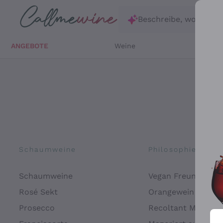
Zum Hauptinhalt springen
Beschreibe, wonach d
ANGEBOTE
Weine
Weißw
Schaumweine
Philosophien
Schaumweine
Vegan Freundlich
Rosé Sekt
Orangewein
Prosecco
Recoltant Manipul