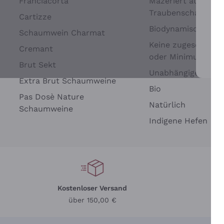
Franciacorta
Mazeriert auf
Traubenschalen
Cartizze
Biodynamisch
Schaumwein Charmat
Keine zugesetzten 
Cremant
oder Minimum
Brut Sekt
Wei
Unabhängige Wein
Extra Brut Schaumweine
Bio
Pas Dosè Nature
Natürlich
Schaumweine
Indigene Hefen
Kostenloser Versand
Li
über 150,00 €