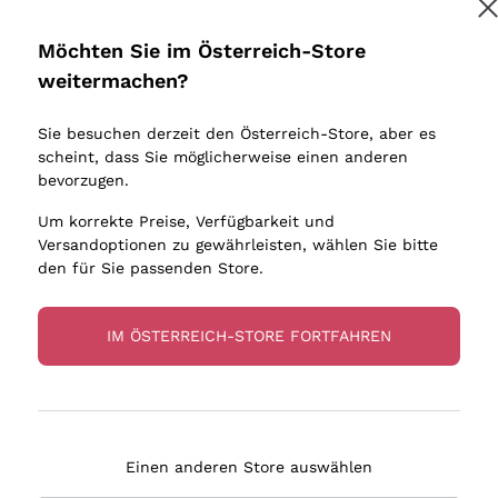
Donnafugata
Lugana
Occhipinti Arianna
Riesling
Möchten Sie im Österreich-Store
Melden Sie mich an
Biondi Santi
Sancerre
weitermachen?
Sulfite
Franz Haas
Ribolla Gi
Sie besuchen derzeit den Österreich-Store, aber es
Argiolas
Chardonn
tere Informationen finden Sie in unserem
Datenschutz-Bestimmungen
scheint, dass Sie möglicherweise einen anderen
bauern
Zenato
Pinot Gris
bevorzugen.
Ca' dei Frati
Sauvigno
Um korrekte Preise, Verfügbarkeit und
Versandoptionen zu gewährleisten, wählen Sie bitte
den für Sie passenden Store.
IM ÖSTERREICH-STORE FORTFAHREN
eferung in 2-4 Tagen
Zahlung
in Österreich
in 3 Raten
Einen anderen Store auswählen