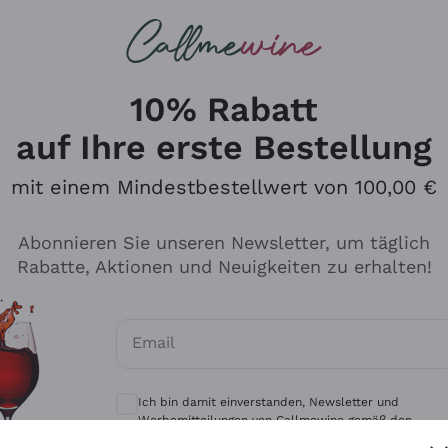
u suchst
eine
Rotweine
Champagne
10% Rabatt
auf Ihre erste Bestellung
mit einem Mindestbestellwert von 100,00 €
Durchsuchen Sie den Katalo
Abonnieren Sie unseren Newsletter, um täglich
Rabatte, Aktionen und Neuigkeiten zu erhalten!
Produzenten
Weißwei
Email
Antinori
Assyrtiko
Optionale Einwilligungen zum Erhalt von 
Ornellaia
Greco
Ich bin damit einverstanden, Newsletter und
ant
Ca' del Bosco
Gavi
Werbemitteilungen von Callmewine gemäß den -
Vorschriften zu erhalten.
Datenschutz-Bestimmungen