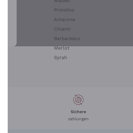
Malbec
Primitivo
Amarone
alla
Chianti
ay
Barbaresco
Merlot
n
Syrah
Sichere
zahlungen