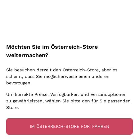
Schaumwein Charmat
Ca' del Bosco
Biodynamisch
Greco
Cremant
Donnafugata
Valpolicella
Keine zugesetzten Sulfite oder Minimum
Gavi
Brut Sekt
Occhipinti Arianna
Cabernet Franc
Unabhängige Weinbauern
Lugana
Extra Brut Schaumweine
Biondi Santi
Barolo
Kostenloser Versand
Lieferung in 2-4 Tagen
Bio
Riesling
Pas Dosè Nature Schaumweine
über 150,00 €
in Österreich
Franz Haas
Malbec
Möchten Sie im Österreich-Store
Natürlich
Sancerre
Argiolas
Primitivo
weitermachen?
Indigene Hefen
Ribolla Gialla
Zenato
Amarone
Chardonnay
Sie besuchen derzeit den Österreich-Store, aber es
Ca' dei Frati
Chianti
Zahlung
Sichere
scheint, dass Sie möglicherweise einen anderen
Pinot Gris
in 3 Raten
zahlungen
Barbaresco
bevorzugen.
Sauvignon
Merlot
Um korrekte Preise, Verfügbarkeit und Versandoptionen
zu gewährleisten, wählen Sie bitte den für Sie passenden
Syrah
Store.
Für Sie
10% Rabatt
auf Ihre
IM ÖSTERREICH-STORE FORTFAHREN
erste Bestellung!