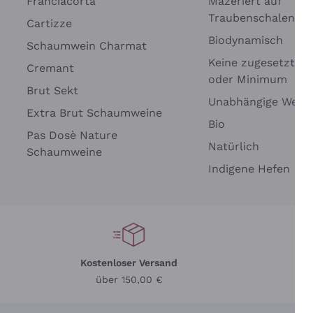
Franciacorta
Mazeriert auf
Traubenschalen
Cartizze
Biodynamisch
Schaumwein Charmat
Keine zugesetzten 
Cremant
oder Minimum
Brut Sekt
Wei
Unabhängige Wein
Extra Brut Schaumweine
Bio
Pas Dosè Nature
Natürlich
Schaumweine
Indigene Hefen
Kostenloser Versand
Li
über 150,00 €