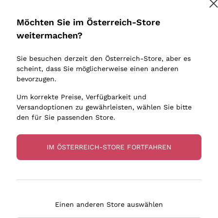
Donnafugata
Lugana
Occhipinti Arianna
Riesling
Möchten Sie im Österreich-Store
Biondi Santi
Sancerre
Melden Sie mich an
weitermachen?
Sulfite
Franz Haas
Ribolla Gi
Sie besuchen derzeit den Österreich-Store, aber es
Argiolas
Chardonn
tere Informationen finden Sie in unserem
Datenschutz-Bestimmungen
scheint, dass Sie möglicherweise einen anderen
bauern
Zenato
Pinot Gris
bevorzugen.
Ca' dei Frati
Sauvigno
Um korrekte Preise, Verfügbarkeit und
Versandoptionen zu gewährleisten, wählen Sie bitte
den für Sie passenden Store.
IM ÖSTERREICH-STORE FORTFAHREN
eferung in 2-4 Tagen
Zahlung
in Österreich
in 3 Raten
Einen anderen Store auswählen