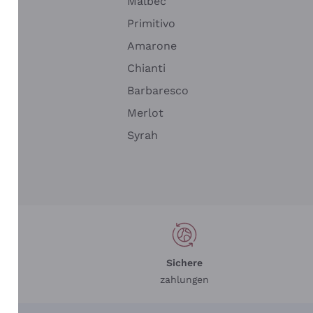
Malbec
Primitivo
Amarone
alla
Chianti
ay
Barbaresco
Merlot
n
Syrah
Sichere
zahlungen