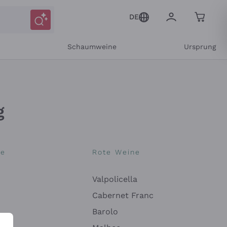
DE
r
Schaumweine
Ursprung
g
ne
Rote Weine
Valpolicella
Mitteilungen und personalisierten Angeboten
Cabernet Franc
Barolo