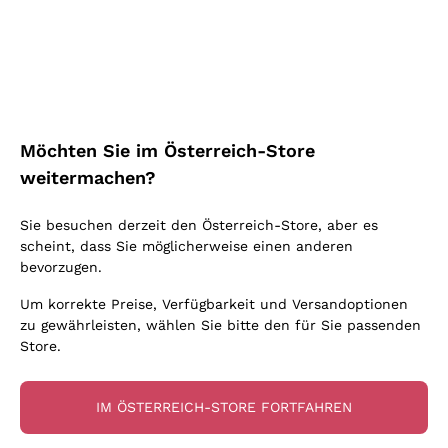
Schaumwein Charmat
Ca' del Bosco
Biodynamisch
Greco
Cremant
Donnafugata
Valpolicella
Keine zugesetzten Sulfite oder Minimum
Gavi
Brut Sekt
Occhipinti Arianna
Cabernet Franc
Unabhängige Weinbauern
Lugana
Extra Brut Schaumweine
Biondi Santi
Barolo
Kostenloser Versand
Lieferung in 2-4 Tagen
Bio
Riesling
Pas Dosè Nature Schaumweine
über 150,00 €
in Österreich
Franz Haas
Malbec
Möchten Sie im Österreich-Store
Natürlich
Sancerre
Argiolas
Primitivo
weitermachen?
Indigene Hefen
Ribolla Gialla
Zenato
Amarone
Chardonnay
Sie besuchen derzeit den Österreich-Store, aber es
Ca' dei Frati
Chianti
Zahlung
Sichere
scheint, dass Sie möglicherweise einen anderen
Pinot Gris
in 3 Raten
zahlungen
Barbaresco
bevorzugen.
Sauvignon
Merlot
Um korrekte Preise, Verfügbarkeit und Versandoptionen
zu gewährleisten, wählen Sie bitte den für Sie passenden
Syrah
Store.
Für Sie
10% Rabatt
auf Ihre
IM ÖSTERREICH-STORE FORTFAHREN
erste Bestellung!