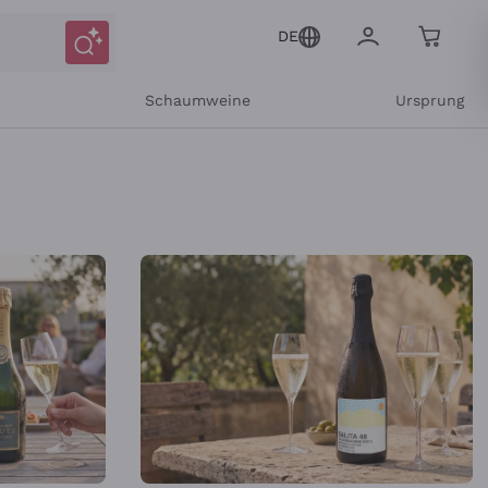
DE
r
Schaumweine
Ursprung
 – Callmewine
Mitteilungen und personalisierten Angeboten