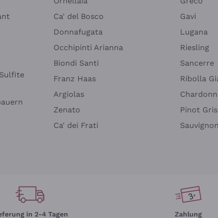
Ornellaia
Greco
ant
Ca' del Bosco
Gavi
Donnafugata
Lugana
Occhipinti Arianna
Riesling
Biondi Santi
Sancerre
Sulfite
Franz Haas
Ribolla Gi
Argiolas
Chardonn
bauern
Zenato
Pinot Gris
Ca' dei Frati
Sauvigno
eferung in 2-4 Tagen
Zahlung