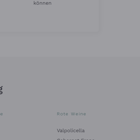
können
g
ne
Rote Weine
Valpolicella