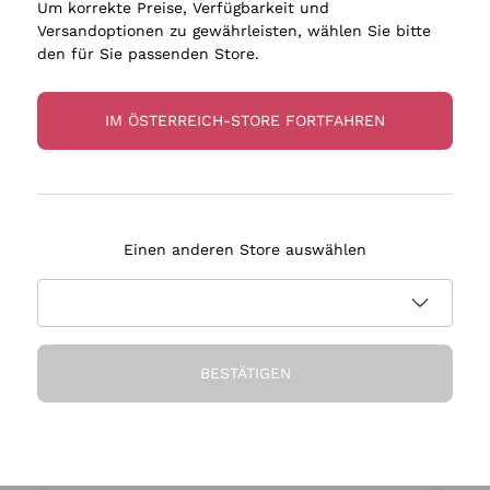
izität zum Genießen
Um korrekte Preise, Verfügbarkeit und
Versandoptionen zu gewährleisten, wählen Sie bitte
den für Sie passenden Store.
IM ÖSTERREICH-STORE FORTFAHREN
An Ihrer Seite seit 15 Jahre
Einen anderen Store auswählen
BESTÄTIGEN
Ihr persönlicher Sommelier
en
Wir sind überzeugt, dass die Auswahl
t
wichtiger ist, als alles ohne
g
ür
Unterscheidung vorzuschlagen
i