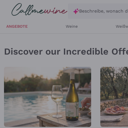
Zum Hauptinhalt springen
Beschreibe, wonach d
ANGEBOTE
Weine
Weißw
Online Önothek, Verka
Discover our Incredible Off