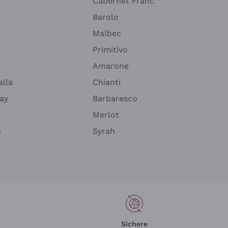
Cabernet Franc
Barolo
Malbec
Primitivo
Amarone
alla
Chianti
ay
Barbaresco
Merlot
n
Syrah
Sichere