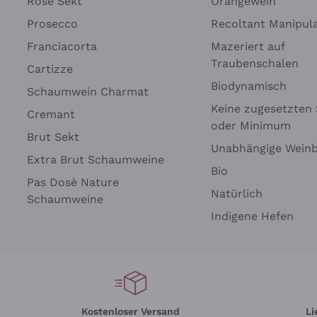
Rosé Sekt
Orangewein
Prosecco
Recoltant Manipul
Franciacorta
Mazeriert auf
Traubenschalen
Cartizze
Biodynamisch
Schaumwein Charmat
Keine zugesetzten 
Cremant
oder Minimum
Brut Sekt
Unabhängige Wein
Extra Brut Schaumweine
Bio
Pas Dosè Nature
Natürlich
Schaumweine
Indigene Hefen
Kostenloser Versand
Li