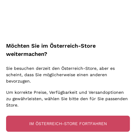
Schaumwein Charmat
Ca' del Bosco
Biodynamisch
Greco
Cremant
Donnafugata
Valpolicella
Keine zugesetzten Sulfite oder Minimum
Gavi
Brut Sekt
Occhipinti Arianna
Cabernet Franc
Unabhängige Weinbauern
Lugana
Extra Brut Schaumweine
Biondi Santi
Barolo
Kostenloser Versand
Lieferung in 2-4 Tagen
Bio
Riesling
Pas Dosè Nature Schaumweine
über 150,00 €
in Österreich
Franz Haas
Malbec
Möchten Sie im Österreich-Store
Natürlich
Sancerre
Argiolas
Primitivo
weitermachen?
Indigene Hefen
Ribolla Gialla
Zenato
Amarone
Chardonnay
Sie besuchen derzeit den Österreich-Store, aber es
Ca' dei Frati
Chianti
Zahlung
Sichere
scheint, dass Sie möglicherweise einen anderen
Pinot Gris
in 3 Raten
zahlungen
Barbaresco
bevorzugen.
Sauvignon
Merlot
Um korrekte Preise, Verfügbarkeit und Versandoptionen
zu gewährleisten, wählen Sie bitte den für Sie passenden
Syrah
Store.
Für Sie
10% Rabatt
auf Ihre
IM ÖSTERREICH-STORE FORTFAHREN
erste Bestellung!