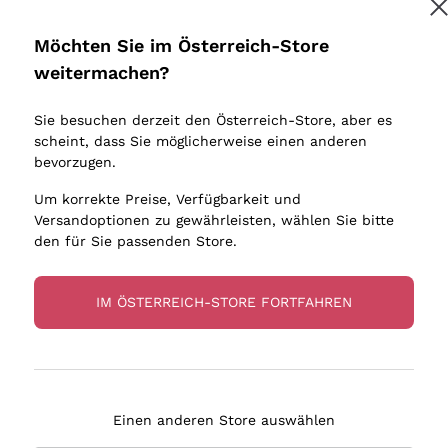
Donnafugata
Lugana
Occhipinti Arianna
Riesling
Möchten Sie im Österreich-Store
Melden Sie mich an
Biondi Santi
Sancerre
weitermachen?
Sulfite
Franz Haas
Ribolla Gi
Sie besuchen derzeit den Österreich-Store, aber es
Argiolas
Chardonn
tere Informationen finden Sie in unserem
Datenschutz-Bestimmungen
scheint, dass Sie möglicherweise einen anderen
bauern
Zenato
Pinot Gris
bevorzugen.
Ca' dei Frati
Sauvigno
Um korrekte Preise, Verfügbarkeit und
Versandoptionen zu gewährleisten, wählen Sie bitte
den für Sie passenden Store.
IM ÖSTERREICH-STORE FORTFAHREN
eferung in 2-4 Tagen
Zahlung
in Österreich
in 3 Raten
Einen anderen Store auswählen