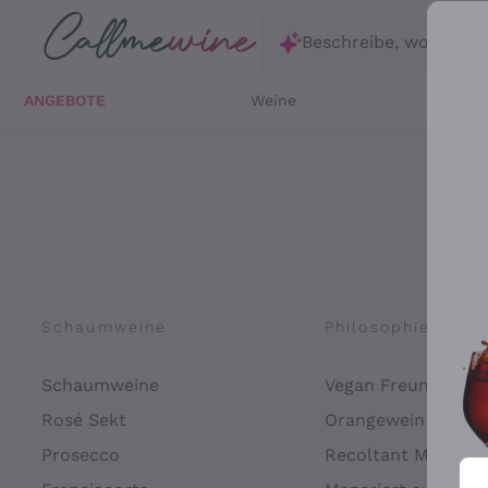
Zum Hauptinhalt springen
Beschreibe, wonach d
ANGEBOTE
Weine
Weißw
Schaumweine
Philosophien
Schaumweine
Vegan Freundlich
Rosé Sekt
Orangewein
Prosecco
Recoltant Manipul