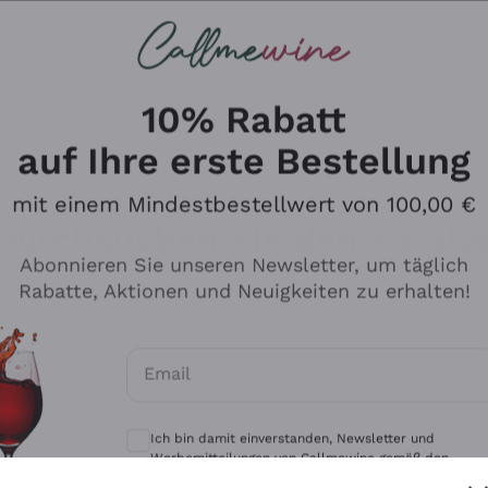
u suchst
eine
Rotweine
Champagne
10% Rabatt
auf Ihre erste Bestellung
mit einem Mindestbestellwert von 100,00 €
Durchsuchen Sie den Katalo
Abonnieren Sie unseren Newsletter, um täglich
Rabatte, Aktionen und Neuigkeiten zu erhalten!
Produzenten
Weißwei
Email
Antinori
Assyrtiko
Optionale Einwilligungen zum Erhalt von 
Ornellaia
Greco
Ich bin damit einverstanden, Newsletter und
ant
Ca' del Bosco
Gavi
Werbemitteilungen von Callmewine gemäß den -
Vorschriften zu erhalten.
Datenschutz-Bestimmungen