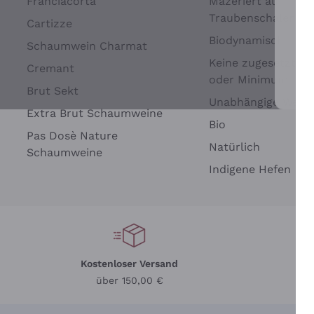
Franciacorta
Mazeriert auf
Traubenschalen
Cartizze
Biodynamisch
Schaumwein Charmat
Keine zugesetzten 
Cremant
oder Minimum
Brut Sekt
Wei
Unabhängige Wein
Extra Brut Schaumweine
Bio
Pas Dosè Nature
Natürlich
Schaumweine
Indigene Hefen
Kostenloser Versand
Li
über 150,00 €