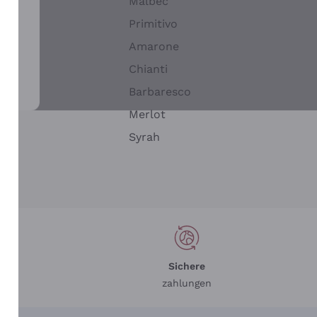
Malbec
Primitivo
Amarone
alla
Chianti
ay
Barbaresco
Merlot
n
Syrah
Sichere
zahlungen