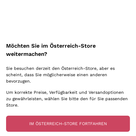
Schaumwein Charmat
Ca' del Bosco
Biodynamisch
Greco
Cremant
Donnafugata
Valpolicella
Keine zugesetzten Sulfite oder Minimum
Gavi
Brut Sekt
Occhipinti Arianna
Cabernet Franc
Unabhängige Weinbauern
Lugana
Extra Brut Schaumweine
Biondi Santi
Barolo
Kostenloser Versand
Lieferung in 2-4 Tagen
Bio
Riesling
Pas Dosè Nature Schaumweine
über 150,00 €
in Österreich
Franz Haas
Malbec
Möchten Sie im Österreich-Store
Natürlich
Sancerre
Argiolas
Primitivo
weitermachen?
Indigene Hefen
Ribolla Gialla
Zenato
Amarone
Chardonnay
Sie besuchen derzeit den Österreich-Store, aber es
Ca' dei Frati
Chianti
Zahlung
Sichere
scheint, dass Sie möglicherweise einen anderen
Pinot Gris
in 3 Raten
zahlungen
Barbaresco
bevorzugen.
Sauvignon
Merlot
Um korrekte Preise, Verfügbarkeit und Versandoptionen
zu gewährleisten, wählen Sie bitte den für Sie passenden
Syrah
Store.
Für Sie
10% Rabatt
auf Ihre
IM ÖSTERREICH-STORE FORTFAHREN
erste Bestellung!