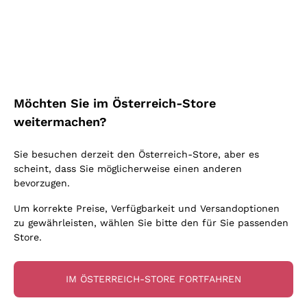
Schaumwein Charmat
Ca' del Bosco
Biodynamisch
Greco
Cremant
Donnafugata
Valpolicella
Keine zugesetzten Sulfite oder Minimum
Gavi
Brut Sekt
Occhipinti Arianna
Cabernet Franc
Unabhängige Weinbauern
Lugana
Extra Brut Schaumweine
Biondi Santi
Barolo
Kostenloser Versand
Lieferung in 2-4 Tagen
Bio
Riesling
Pas Dosè Nature Schaumweine
über 150,00 €
in Österreich
Franz Haas
Malbec
Möchten Sie im Österreich-Store
Natürlich
Sancerre
Argiolas
Primitivo
weitermachen?
Indigene Hefen
Ribolla Gialla
Zenato
Amarone
Chardonnay
Sie besuchen derzeit den Österreich-Store, aber es
Ca' dei Frati
Chianti
Zahlung
Sichere
scheint, dass Sie möglicherweise einen anderen
Pinot Gris
in 3 Raten
zahlungen
Barbaresco
bevorzugen.
Sauvignon
Merlot
Um korrekte Preise, Verfügbarkeit und Versandoptionen
zu gewährleisten, wählen Sie bitte den für Sie passenden
Syrah
Store.
Für Sie
10% Rabatt
auf Ihre
IM ÖSTERREICH-STORE FORTFAHREN
erste Bestellung!