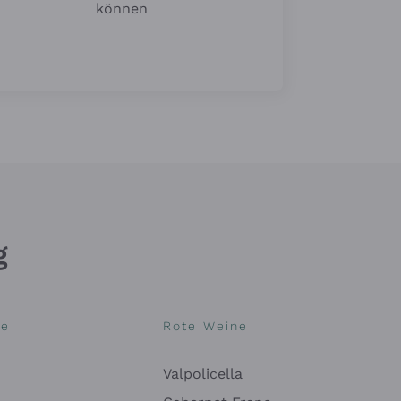
können
g
ne
Rote Weine
Valpolicella