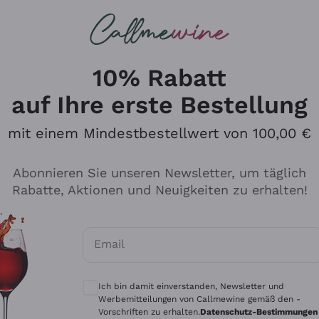
u suchst
eine
Rotweine
Champagne
10% Rabatt
uf italienischer Weine
auf Ihre erste Bestellung
ers!
mit einem Mindestbestellwert von 100,00 €
Abonnieren Sie unseren Newsletter, um täglich
Rabatte, Aktionen und Neuigkeiten zu erhalten!
Email
Optionale Einwilligungen zum Erhalt von 
Ich bin damit einverstanden, Newsletter und
Werbemitteilungen von Callmewine gemäß den -
Vorschriften zu erhalten.
Datenschutz-Bestimmungen