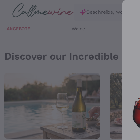
Zum Hauptinhalt springen
Beschreibe, wonach d
ANGEBOTE
Weine
Weißw
Online Önothek, Verka
Discover our Incredible Off