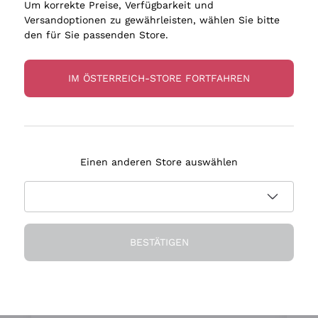
izität zum Genießen
Um korrekte Preise, Verfügbarkeit und
Versandoptionen zu gewährleisten, wählen Sie bitte
den für Sie passenden Store.
IM ÖSTERREICH-STORE FORTFAHREN
An Ihrer Seite seit 15 Jahre
Einen anderen Store auswählen
BESTÄTIGEN
Ihr persönlicher Sommelier
en
Wir sind überzeugt, dass die Auswahl
t
wichtiger ist, als alles ohne
g
ür
Unterscheidung vorzuschlagen
i