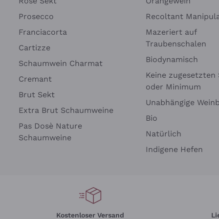
Rosé Sekt
Orangewein
Prosecco
Recoltant Manipul
Franciacorta
Mazeriert auf
Traubenschalen
Cartizze
Biodynamisch
Schaumwein Charmat
Keine zugesetzten 
Cremant
oder Minimum
Brut Sekt
Unabhängige Wein
Extra Brut Schaumweine
Bio
Pas Dosè Nature
Natürlich
Schaumweine
Indigene Hefen
Kostenloser Versand
Li