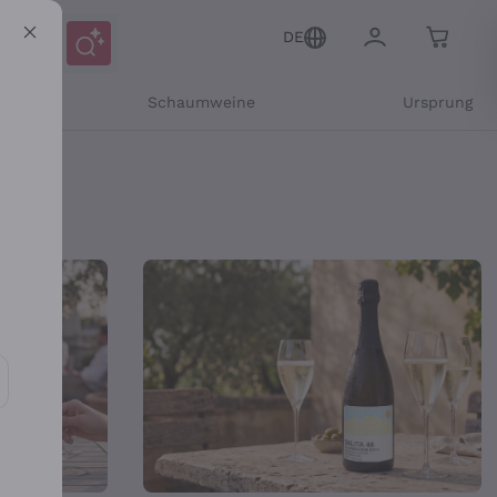
DE
r
Schaumweine
Ursprung
 – Callmewine
Mitteilungen und personalisierten Angeboten