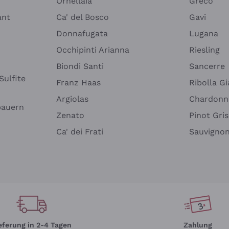
Ornellaia
Greco
ant
Ca' del Bosco
Gavi
Donnafugata
Lugana
Occhipinti Arianna
Riesling
Biondi Santi
Sancerre
Sulfite
Franz Haas
Ribolla Gi
Argiolas
Chardonn
bauern
Zenato
Pinot Gris
Ca' dei Frati
Sauvigno
eferung in 2-4 Tagen
Zahlung