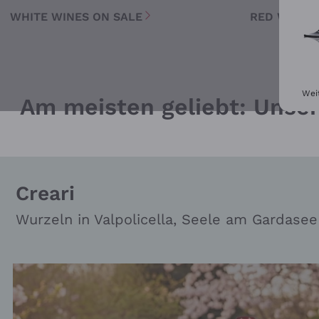
WHITE WINES ON SALE
RED WINES
Wei
Am meisten geliebt: Unser
Creari
Wurzeln in Valpolicella, Seele am Gardasee