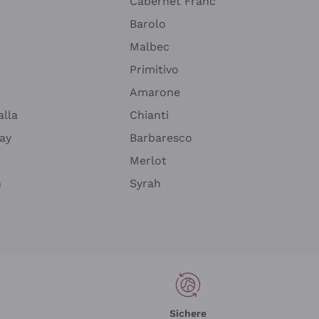
Cabernet Franc
Barolo
Malbec
Primitivo
Amarone
alla
Chianti
ay
Barbaresco
Merlot
n
Syrah
Sichere