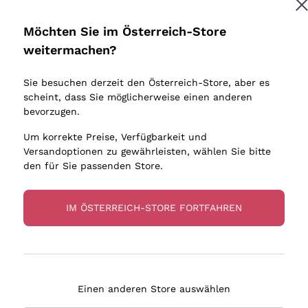
Donnafugata
Lugana
Occhipinti Arianna
Riesling
Möchten Sie im Österreich-Store
Melden Sie mich an
Biondi Santi
Sancerre
weitermachen?
Sulfite
Franz Haas
Ribolla Gi
Sie besuchen derzeit den Österreich-Store, aber es
Argiolas
Chardonn
tere Informationen finden Sie in unserem
Datenschutz-Bestimmungen
scheint, dass Sie möglicherweise einen anderen
bauern
Zenato
Pinot Gris
bevorzugen.
Ca' dei Frati
Sauvigno
Um korrekte Preise, Verfügbarkeit und
Versandoptionen zu gewährleisten, wählen Sie bitte
den für Sie passenden Store.
IM ÖSTERREICH-STORE FORTFAHREN
eferung in 2-4 Tagen
Zahlung
in Österreich
in 3 Raten
Einen anderen Store auswählen