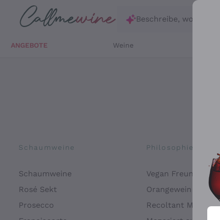
Zum Hauptinhalt springen
Beschreibe, wonach d
ANGEBOTE
Weine
Weißw
Schaumweine
Philosophien
Schaumweine
Vegan Freundlich
Rosé Sekt
Orangewein
Prosecco
Recoltant Manipul