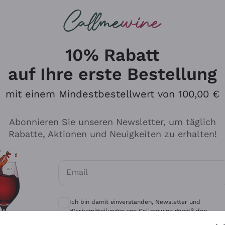
u suchst
eine
Rotweine
Champagne
10% Rabatt
auf Ihre erste Bestellung
mit einem Mindestbestellwert von 100,00 €
Durchsuchen Sie den Katalo
Abonnieren Sie unseren Newsletter, um täglich
Rabatte, Aktionen und Neuigkeiten zu erhalten!
Produzenten
Weißwei
Email
Antinori
Assyrtiko
Optionale Einwilligungen zum Erhalt von 
Ornellaia
Greco
Ich bin damit einverstanden, Newsletter und
ant
Ca' del Bosco
Gavi
Werbemitteilungen von Callmewine gemäß den -
Vorschriften zu erhalten.
Datenschutz-Bestimmungen