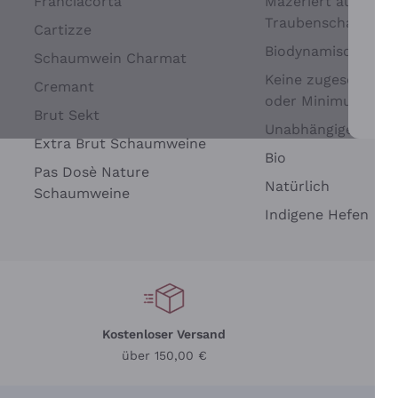
Franciacorta
Mazeriert auf
Traubenschalen
Cartizze
Biodynamisch
Schaumwein Charmat
Keine zugesetzten 
Cremant
oder Minimum
Brut Sekt
Wei
Unabhängige Wein
Extra Brut Schaumweine
Bio
Pas Dosè Nature
Natürlich
Schaumweine
Indigene Hefen
Kostenloser Versand
Li
über 150,00 €