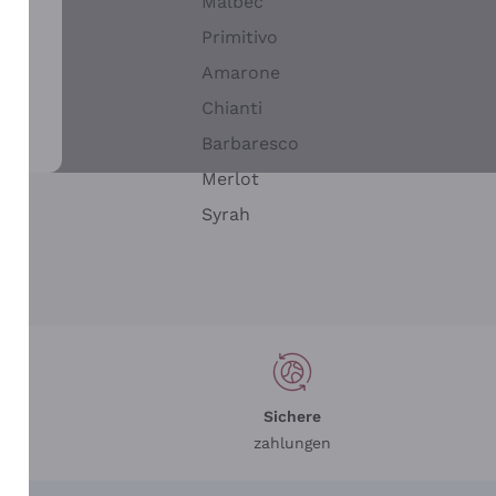
Malbec
Primitivo
Amarone
alla
Chianti
ay
Barbaresco
Merlot
n
Syrah
Sichere
zahlungen