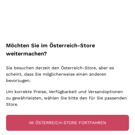
Schaumwein Charmat
Ca' del Bosco
Biodynamisch
Greco
Cremant
Donnafugata
Valpolicella
Keine zugesetzten Sulfite oder Minimum
Gavi
Brut Sekt
Occhipinti Arianna
Cabernet Franc
Unabhängige Weinbauern
Lugana
Extra Brut Schaumweine
Biondi Santi
Barolo
Kostenloser Versand
Lieferung in 2-4 Tagen
Bio
Riesling
Pas Dosè Nature Schaumweine
über 150,00 €
in Österreich
Franz Haas
Malbec
Möchten Sie im Österreich-Store
Natürlich
Sancerre
Argiolas
Primitivo
weitermachen?
Indigene Hefen
Ribolla Gialla
Zenato
Amarone
Chardonnay
Sie besuchen derzeit den Österreich-Store, aber es
Ca' dei Frati
Chianti
Zahlung
Sichere
scheint, dass Sie möglicherweise einen anderen
Pinot Gris
in 3 Raten
zahlungen
Barbaresco
bevorzugen.
Sauvignon
Merlot
Um korrekte Preise, Verfügbarkeit und Versandoptionen
zu gewährleisten, wählen Sie bitte den für Sie passenden
Syrah
Store.
Für Sie
10% Rabatt
auf Ihre
IM ÖSTERREICH-STORE FORTFAHREN
erste Bestellung!