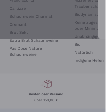
Franciacorta
Mazeriert auf
Traubenschalen
Cartizze
Biodynamisch
Schaumwein Charmat
Keine zugesetzten 
Cremant
oder Minimum
Brut Sekt
Wei
Unabhängige Wein
Extra Brut Schaumweine
Bio
Pas Dosè Nature
Natürlich
Schaumweine
Indigene Hefen
Kostenloser Versand
Li
über 150,00 €