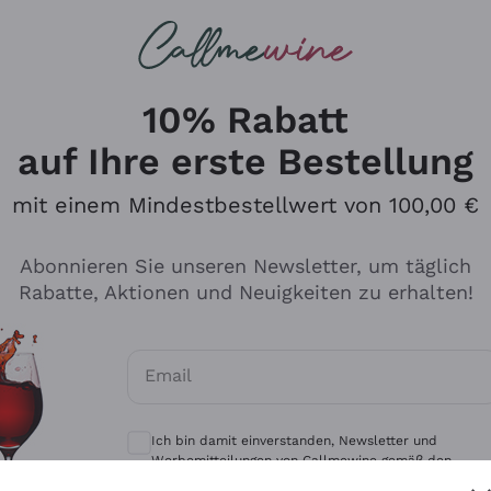
u suchst
eine
Rotweine
Champagne
10% Rabatt
auf Ihre erste Bestellung
mit einem Mindestbestellwert von 100,00 €
Durchsuchen Sie den Katalo
Abonnieren Sie unseren Newsletter, um täglich
Rabatte, Aktionen und Neuigkeiten zu erhalten!
Produzenten
Weißwei
Email
Antinori
Assyrtiko
Optionale Einwilligungen zum Erhalt von 
Ornellaia
Greco
Ich bin damit einverstanden, Newsletter und
ant
Ca' del Bosco
Gavi
Werbemitteilungen von Callmewine gemäß den -
Vorschriften zu erhalten.
Datenschutz-Bestimmungen