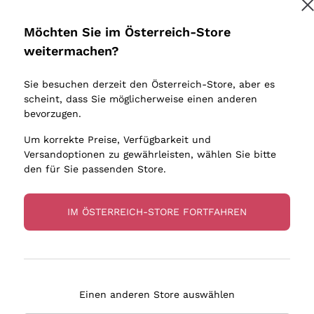
Donnafugata
Lugana
Occhipinti Arianna
Riesling
Möchten Sie im Österreich-Store
Melden Sie mich an
Biondi Santi
Sancerre
weitermachen?
Sulfite
Franz Haas
Ribolla Gi
Sie besuchen derzeit den Österreich-Store, aber es
Argiolas
Chardonn
tere Informationen finden Sie in unserem
Datenschutz-Bestimmungen
scheint, dass Sie möglicherweise einen anderen
bauern
Zenato
Pinot Gris
bevorzugen.
Ca' dei Frati
Sauvigno
Um korrekte Preise, Verfügbarkeit und
Versandoptionen zu gewährleisten, wählen Sie bitte
den für Sie passenden Store.
IM ÖSTERREICH-STORE FORTFAHREN
eferung in 2-4 Tagen
Zahlung
in Österreich
in 3 Raten
Einen anderen Store auswählen