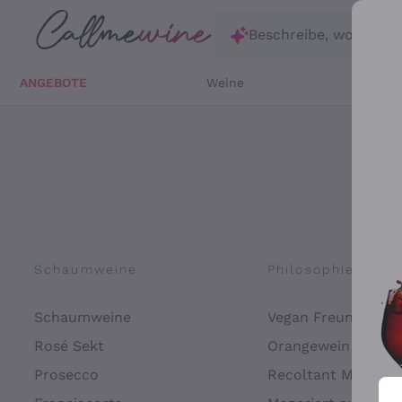
Zum Hauptinhalt springen
Beschreibe, wonach d
ANGEBOTE
Weine
Weißw
Schaumweine
Philosophien
Schaumweine
Vegan Freundlich
Rosé Sekt
Orangewein
Prosecco
Recoltant Manipul