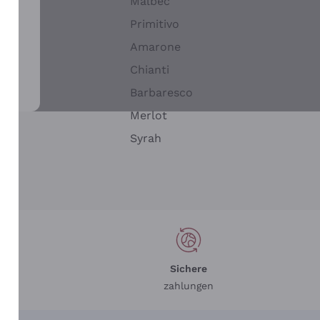
Malbec
Primitivo
Amarone
alla
Chianti
ay
Barbaresco
Merlot
n
Syrah
Sichere
zahlungen