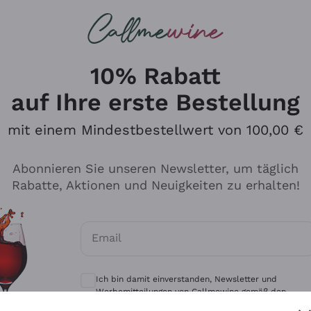
u suchst
eine
Rotweine
Champagne
10% Rabatt
auf Ihre erste Bestellung
mit einem Mindestbestellwert von 100,00 €
Durchsuchen Sie den Katalo
Abonnieren Sie unseren Newsletter, um täglich
Rabatte, Aktionen und Neuigkeiten zu erhalten!
Produzenten
Weißwei
Email
Antinori
Assyrtiko
Optionale Einwilligungen zum Erhalt von 
Ornellaia
Greco
Ich bin damit einverstanden, Newsletter und
ant
Ca' del Bosco
Gavi
Werbemitteilungen von Callmewine gemäß den -
Vorschriften zu erhalten.
Datenschutz-Bestimmungen