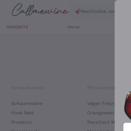
Zum Hauptinhalt springen
Beschreibe, wonach d
ANGEBOTE
Weine
Weißw
Schaumweine
Philosophien
Schaumweine
Vegan Freundlich
Rosé Sekt
Orangewein
Prosecco
Recoltant Manipul