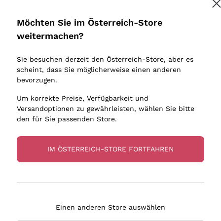
Donnafugata
Lugana
Occhipinti Arianna
Riesling
Möchten Sie im Österreich-Store
Melden Sie mich an
Biondi Santi
Sancerre
weitermachen?
Sulfite
Franz Haas
Ribolla Gi
Sie besuchen derzeit den Österreich-Store, aber es
Argiolas
Chardonn
tere Informationen finden Sie in unserem
Datenschutz-Bestimmungen
scheint, dass Sie möglicherweise einen anderen
bauern
Zenato
Pinot Gris
bevorzugen.
Ca' dei Frati
Sauvigno
Um korrekte Preise, Verfügbarkeit und
Versandoptionen zu gewährleisten, wählen Sie bitte
den für Sie passenden Store.
IM ÖSTERREICH-STORE FORTFAHREN
eferung in 2-4 Tagen
Zahlung
in Österreich
in 3 Raten
Einen anderen Store auswählen