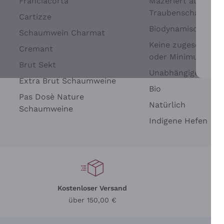
Franciacorta
Mazeriert auf
Traubenschalen
Cartizze
Biodynamisch
Schaumwein Charmat
Keine zugesetzten 
Cremant
oder Minimum
Brut Sekt
Wei
Unabhängige Wein
Extra Brut Schaumweine
Bio
Pas Dosè Nature
Natürlich
Schaumweine
Indigene Hefen
Kostenloser Versand
Li
über 150,00 €