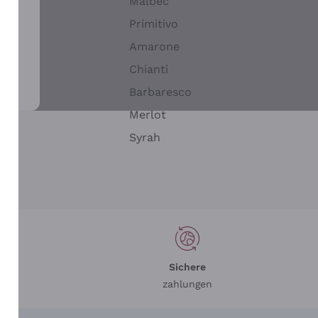
Malbec
Primitivo
Amarone
alla
Chianti
ay
Barbaresco
Merlot
n
Syrah
Sichere
zahlungen