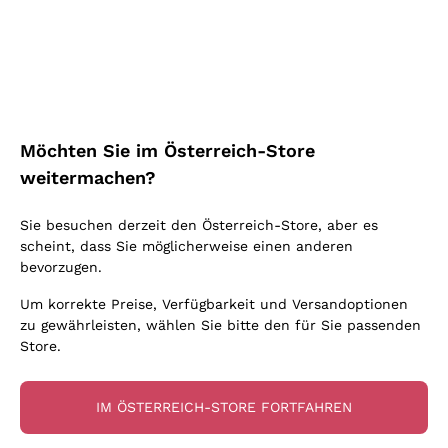
Schaumwein Charmat
Ca' del Bosco
Biodynamisch
Greco
Cremant
Donnafugata
Valpolicella
Keine zugesetzten Sulfite oder Minimum
Gavi
Brut Sekt
Occhipinti Arianna
Cabernet Franc
Unabhängige Weinbauern
Lugana
Extra Brut Schaumweine
Biondi Santi
Barolo
Kostenloser Versand
Lieferung in 2-4 Tagen
Bio
Riesling
Pas Dosè Nature Schaumweine
über 150,00 €
in Österreich
Franz Haas
Malbec
Möchten Sie im Österreich-Store
Natürlich
Sancerre
Argiolas
Primitivo
weitermachen?
Indigene Hefen
Ribolla Gialla
Zenato
Amarone
Chardonnay
Sie besuchen derzeit den Österreich-Store, aber es
Ca' dei Frati
Chianti
Zahlung
Sichere
scheint, dass Sie möglicherweise einen anderen
Pinot Gris
in 3 Raten
zahlungen
Barbaresco
bevorzugen.
Sauvignon
Merlot
Um korrekte Preise, Verfügbarkeit und Versandoptionen
zu gewährleisten, wählen Sie bitte den für Sie passenden
Syrah
Store.
Für Sie
10% Rabatt
auf Ihre
IM ÖSTERREICH-STORE FORTFAHREN
erste Bestellung!