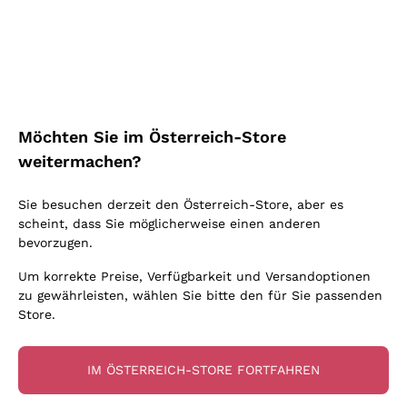
Schaumwein Charmat
Ca' del Bosco
Biodynamisch
Greco
Cremant
Donnafugata
Valpolicella
Keine zugesetzten Sulfite oder Minimum
Gavi
Brut Sekt
Occhipinti Arianna
Cabernet Franc
Unabhängige Weinbauern
Lugana
Extra Brut Schaumweine
Biondi Santi
Barolo
Kostenloser Versand
Lieferung in 2-4 Tagen
Bio
Riesling
Pas Dosè Nature Schaumweine
über 150,00 €
in Österreich
Franz Haas
Malbec
Möchten Sie im Österreich-Store
Natürlich
Sancerre
Argiolas
Primitivo
weitermachen?
Indigene Hefen
Ribolla Gialla
Zenato
Amarone
Chardonnay
Sie besuchen derzeit den Österreich-Store, aber es
Ca' dei Frati
Chianti
Zahlung
Sichere
scheint, dass Sie möglicherweise einen anderen
Pinot Gris
in 3 Raten
zahlungen
Barbaresco
bevorzugen.
Sauvignon
Merlot
Um korrekte Preise, Verfügbarkeit und Versandoptionen
zu gewährleisten, wählen Sie bitte den für Sie passenden
Syrah
Store.
Für Sie
10% Rabatt
auf Ihre
IM ÖSTERREICH-STORE FORTFAHREN
erste Bestellung!