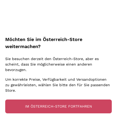
Schaumwein Charmat
Ich bin damit einverstanden, Newsletter und
Ca' del Bosco
Biodynamisch
Werbemitteilungen von Callmewine gemäß
Greco
Cremant
Donnafugata
den -Vorschriften zu erhalten.
Datenschutz-
Valpolicella
Keine zugesetzten Sulfite oder Minimum
Gavi
Bestimmungen
Brut Sekt
Occhipinti Arianna
Cabernet Franc
Unabhängige Weinbauern
Lugana
Extra Brut Schaumweine
Biondi Santi
Barolo
Kostenloser Versand
Lieferung in 2-4 Tagen
Bio
Riesling
Pas Dosè Nature Schaumweine
über 150,00 €
Melden Sie mich an
in Österreich
Franz Haas
Malbec
Möchten Sie im Österreich-Store
Natürlich
Sancerre
Argiolas
Primitivo
weitermachen?
Indigene Hefen
Ribolla Gialla
Zenato
Weitere Informationen finden Sie in unserem
Datenschutz-
Amarone
Chardonnay
Bestimmungen
Sie besuchen derzeit den Österreich-Store, aber es
Ca' dei Frati
Chianti
Zahlung
Sichere
scheint, dass Sie möglicherweise einen anderen
Pinot Gris
in 3 Raten
zahlungen
Barbaresco
bevorzugen.
Sauvignon
Merlot
Um korrekte Preise, Verfügbarkeit und Versandoptionen
zu gewährleisten, wählen Sie bitte den für Sie passenden
Syrah
Store.
Für Sie
10% Rabatt
auf Ihre
IM ÖSTERREICH-STORE FORTFAHREN
erste Bestellung!