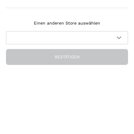
Melden Sie sich für den Newsletter an
Einen anderen Store auswählen
Ich bin damit einverstanden, Newsletter und
Werbemitteilungen von Callmewine gemäß den -Vorschriften
Datenschutz-Bestimmungen
zu erhalten.
Erhalten Sie den Rabatt!
BESTÄTIGEN
Die Firma
Über uns
Brauchen Sie Hilfe?
Kundendienst
Werden Sie Mitglied der Gemeinschaft
AGB
Widerrufsformular für Bestellung
Die App herunterladen