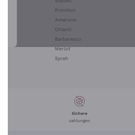
Malbec
Primitivo
Amarone
alla
Chianti
ay
Barbaresco
Merlot
n
Syrah
Sichere
zahlungen