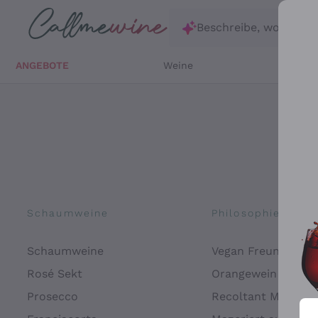
Zum Hauptinhalt springen
Beschreibe, wonach d
ANGEBOTE
Weine
Weißw
Schaumweine
Philosophien
Schaumweine
Vegan Freundlich
Rosé Sekt
Orangewein
Prosecco
Recoltant Manipul