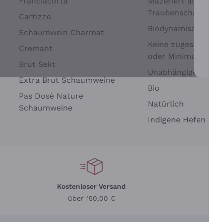
Franciacorta
Mazeriert auf
Traubenschalen
Cartizze
Biodynamisch
Schaumwein Charmat
Keine zugesetzten 
Cremant
oder Minimum
Brut Sekt
Wei
Unabhängige Wein
Extra Brut Schaumweine
Bio
Pas Dosè Nature
Natürlich
Schaumweine
Indigene Hefen
Kostenloser Versand
Li
über 150,00 €