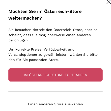
Donnafugata
Lugana
Occhipinti Arianna
Riesling
Möchten Sie im Österreich-Store
Melden Sie mich an
Biondi Santi
Sancerre
weitermachen?
Sulfite
Franz Haas
Ribolla Gi
Sie besuchen derzeit den Österreich-Store, aber es
Argiolas
Chardonn
tere Informationen finden Sie in unserem
Datenschutz-Bestimmungen
scheint, dass Sie möglicherweise einen anderen
bauern
Zenato
Pinot Gris
bevorzugen.
Ca' dei Frati
Sauvigno
Um korrekte Preise, Verfügbarkeit und
Versandoptionen zu gewährleisten, wählen Sie bitte
den für Sie passenden Store.
IM ÖSTERREICH-STORE FORTFAHREN
eferung in 2-4 Tagen
Zahlung
in Österreich
in 3 Raten
Einen anderen Store auswählen