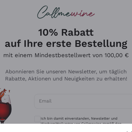
u suchst
eine
Rotweine
Champagne
10% Rabatt
auf Ihre erste Bestellung
mit einem Mindestbestellwert von 100,00 €
Durchsuchen Sie den Katalo
Abonnieren Sie unseren Newsletter, um täglich
Rabatte, Aktionen und Neuigkeiten zu erhalten!
Produzenten
Weißwei
Email
Antinori
Assyrtiko
Optionale Einwilligungen zum Erhalt von 
Ornellaia
Greco
Ich bin damit einverstanden, Newsletter und
ant
Ca' del Bosco
Gavi
Werbemitteilungen von Callmewine gemäß den -
Vorschriften zu erhalten.
Datenschutz-Bestimmungen