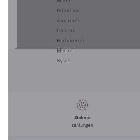
Malbec
Primitivo
Amarone
alla
Chianti
ay
Barbaresco
Merlot
n
Syrah
Sichere
zahlungen