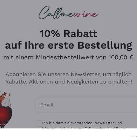
u suchst
eine
Rotweine
Champagne
10% Rabatt
auf Ihre erste Bestellung
mit einem Mindestbestellwert von 100,00 €
Durchsuchen Sie den Katalo
Abonnieren Sie unseren Newsletter, um täglich
Rabatte, Aktionen und Neuigkeiten zu erhalten!
Produzenten
Weißwei
Email
Antinori
Assyrtiko
Optionale Einwilligungen zum Erhalt von 
Ornellaia
Greco
Ich bin damit einverstanden, Newsletter und
ant
Ca' del Bosco
Gavi
Werbemitteilungen von Callmewine gemäß den -
Vorschriften zu erhalten.
Datenschutz-Bestimmungen