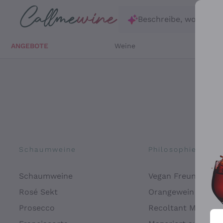
Zum Hauptinhalt springen
Beschreibe, wonach d
ANGEBOTE
Weine
Weißw
Schaumweine
Philosophien
Schaumweine
Vegan Freundlich
Rosé Sekt
Orangewein
Prosecco
Recoltant Manipul