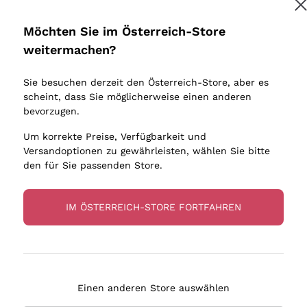
Donnafugata
Lugana
Occhipinti Arianna
Riesling
Möchten Sie im Österreich-Store
Melden Sie mich an
Biondi Santi
Sancerre
weitermachen?
Sulfite
Franz Haas
Ribolla Gi
Sie besuchen derzeit den Österreich-Store, aber es
Argiolas
Chardonn
tere Informationen finden Sie in unserem
Datenschutz-Bestimmungen
scheint, dass Sie möglicherweise einen anderen
bauern
Zenato
Pinot Gris
bevorzugen.
Ca' dei Frati
Sauvigno
Um korrekte Preise, Verfügbarkeit und
Versandoptionen zu gewährleisten, wählen Sie bitte
den für Sie passenden Store.
IM ÖSTERREICH-STORE FORTFAHREN
eferung in 2-4 Tagen
Zahlung
in Österreich
in 3 Raten
Einen anderen Store auswählen