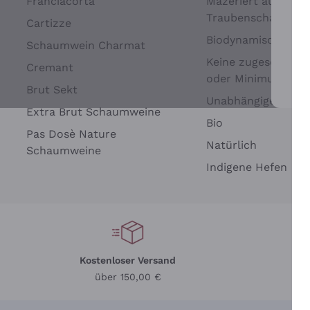
Franciacorta
Mazeriert auf
Traubenschalen
Cartizze
Biodynamisch
Schaumwein Charmat
Keine zugesetzten 
Cremant
oder Minimum
Brut Sekt
Wei
Unabhängige Wein
Extra Brut Schaumweine
Bio
Pas Dosè Nature
Natürlich
Schaumweine
Indigene Hefen
Kostenloser Versand
Li
über 150,00 €