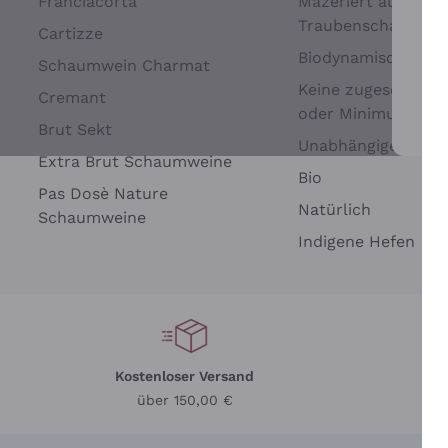
Franciacorta
Mazeriert auf
Traubenschalen
Cartizze
Biodynamisch
Schaumwein Charmat
Keine zugesetzten 
Cremant
oder Minimum
Brut Sekt
Wei
Unabhängige Wein
Extra Brut Schaumweine
Bio
Pas Dosè Nature
Natürlich
Schaumweine
Indigene Hefen
Kostenloser Versand
Li
über 150,00 €