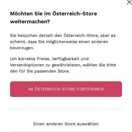
Donnafugata
Lugana
Occhipinti Arianna
Riesling
Möchten Sie im Österreich-Store
Melden Sie mich an
Biondi Santi
Sancerre
weitermachen?
Sulfite
Franz Haas
Ribolla Gi
Sie besuchen derzeit den Österreich-Store, aber es
Argiolas
Chardonn
tere Informationen finden Sie in unserem
Datenschutz-Bestimmungen
scheint, dass Sie möglicherweise einen anderen
bauern
Zenato
Pinot Gris
bevorzugen.
Ca' dei Frati
Sauvigno
Um korrekte Preise, Verfügbarkeit und
Versandoptionen zu gewährleisten, wählen Sie bitte
den für Sie passenden Store.
IM ÖSTERREICH-STORE FORTFAHREN
eferung in 2-4 Tagen
Zahlung
in Österreich
in 3 Raten
Einen anderen Store auswählen