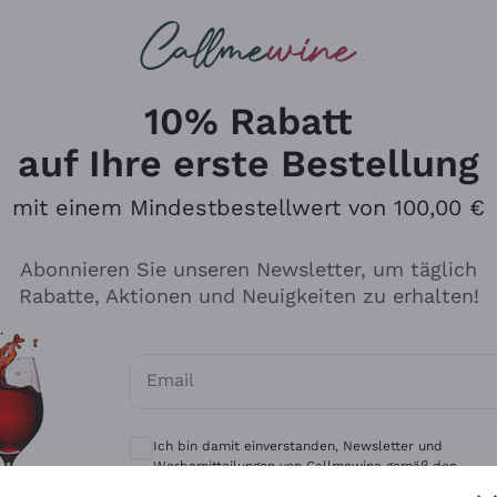
u suchst
eine
Rotweine
Champagne
10% Rabatt
auf Ihre erste Bestellung
mit einem Mindestbestellwert von 100,00 €
Durchsuchen Sie den Katalo
Abonnieren Sie unseren Newsletter, um täglich
Rabatte, Aktionen und Neuigkeiten zu erhalten!
Produzenten
Weißwei
Email
Antinori
Assyrtiko
Optionale Einwilligungen zum Erhalt von 
Ornellaia
Greco
Ich bin damit einverstanden, Newsletter und
ant
Ca' del Bosco
Gavi
Werbemitteilungen von Callmewine gemäß den -
Vorschriften zu erhalten.
Datenschutz-Bestimmungen