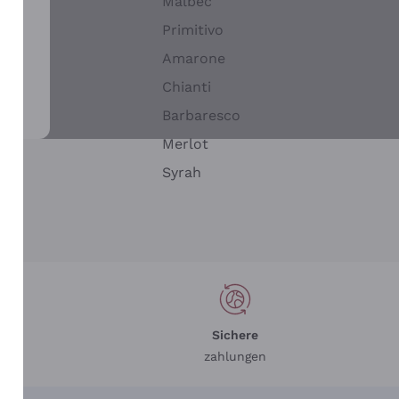
Malbec
Primitivo
Amarone
alla
Chianti
ay
Barbaresco
Merlot
n
Syrah
Sichere
zahlungen