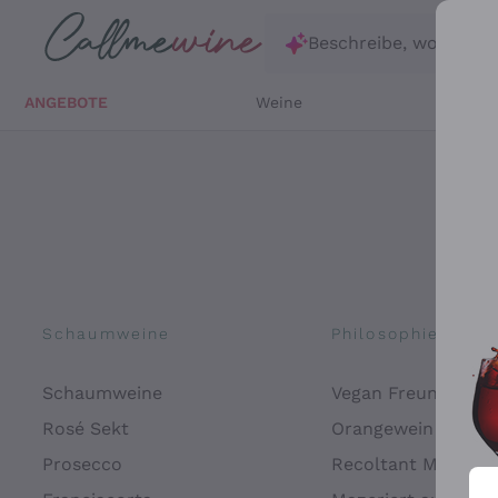
Zum Hauptinhalt springen
Beschreibe, wonach d
ANGEBOTE
Weine
Weißw
Schaumweine
Philosophien
Schaumweine
Vegan Freundlich
Rosé Sekt
Orangewein
Prosecco
Recoltant Manipul