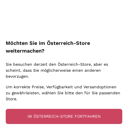
Schaumwein Charmat
Ca' del Bosco
Biodynamisch
Greco
Cremant
Donnafugata
Valpolicella
Keine zugesetzten Sulfite oder Minimum
Gavi
Brut Sekt
Occhipinti Arianna
Cabernet Franc
Unabhängige Weinbauern
Lugana
Extra Brut Schaumweine
Biondi Santi
Barolo
Kostenloser Versand
Lieferung in 2-4 Tagen
Bio
Riesling
Pas Dosè Nature Schaumweine
über 150,00 €
in Österreich
Franz Haas
Malbec
Möchten Sie im Österreich-Store
Natürlich
Sancerre
Argiolas
Primitivo
weitermachen?
Indigene Hefen
Ribolla Gialla
Zenato
Amarone
Chardonnay
Sie besuchen derzeit den Österreich-Store, aber es
Ca' dei Frati
Chianti
Zahlung
Sichere
scheint, dass Sie möglicherweise einen anderen
Pinot Gris
in 3 Raten
zahlungen
Barbaresco
bevorzugen.
Sauvignon
Merlot
Um korrekte Preise, Verfügbarkeit und Versandoptionen
zu gewährleisten, wählen Sie bitte den für Sie passenden
Syrah
Store.
Für Sie
10% Rabatt
auf Ihre
IM ÖSTERREICH-STORE FORTFAHREN
erste Bestellung!