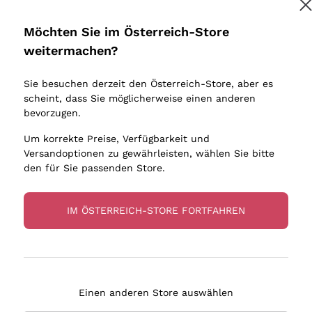
Donnafugata
Lugana
Occhipinti Arianna
Riesling
Möchten Sie im Österreich-Store
Melden Sie mich an
Biondi Santi
Sancerre
weitermachen?
Sulfite
Franz Haas
Ribolla Gi
Sie besuchen derzeit den Österreich-Store, aber es
Argiolas
Chardonn
tere Informationen finden Sie in unserem
Datenschutz-Bestimmungen
scheint, dass Sie möglicherweise einen anderen
bauern
Zenato
Pinot Gris
bevorzugen.
Ca' dei Frati
Sauvigno
Um korrekte Preise, Verfügbarkeit und
Versandoptionen zu gewährleisten, wählen Sie bitte
den für Sie passenden Store.
IM ÖSTERREICH-STORE FORTFAHREN
eferung in 2-4 Tagen
Zahlung
in Österreich
in 3 Raten
Einen anderen Store auswählen