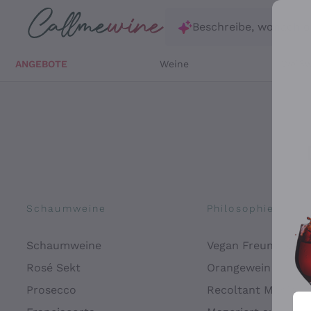
Zum Hauptinhalt springen
Beschreibe, wonach d
ANGEBOTE
Weine
Weißw
Schaumweine
Philosophien
Schaumweine
Vegan Freundlich
Rosé Sekt
Orangewein
Prosecco
Recoltant Manipul