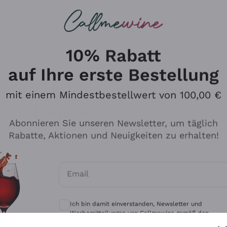
u suchst
eine
Rotweine
Champagne
10% Rabatt
auf Ihre erste Bestellung
mit einem Mindestbestellwert von 100,00 €
Durchsuchen Sie den Katalo
Abonnieren Sie unseren Newsletter, um täglich
Rabatte, Aktionen und Neuigkeiten zu erhalten!
Produzenten
Weißwei
Email
Antinori
Assyrtiko
Optionale Einwilligungen zum Erhalt von 
Ornellaia
Greco
Ich bin damit einverstanden, Newsletter und
ant
Ca' del Bosco
Gavi
Werbemitteilungen von Callmewine gemäß den -
Vorschriften zu erhalten.
Datenschutz-Bestimmungen