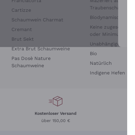
Franciacorta
Mazeriert auf
Traubenschalen
Cartizze
Biodynamisch
Schaumwein Charmat
Keine zugesetzten 
Cremant
oder Minimum
Brut Sekt
Wei
Unabhängige Wein
Extra Brut Schaumweine
Bio
Pas Dosè Nature
Natürlich
Schaumweine
Indigene Hefen
Kostenloser Versand
Li
über 150,00 €