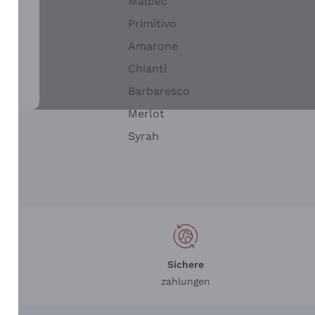
Malbec
Primitivo
Amarone
alla
Chianti
ay
Barbaresco
Merlot
n
Syrah
Sichere
zahlungen