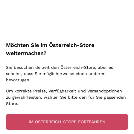
Schaumwein Charmat
Ca' del Bosco
Biodynamisch
Greco
Cremant
Donnafugata
Valpolicella
Keine zugesetzten Sulfite oder Minimum
Gavi
Brut Sekt
Occhipinti Arianna
Cabernet Franc
Unabhängige Weinbauern
Lugana
Extra Brut Schaumweine
Biondi Santi
Barolo
Kostenloser Versand
Lieferung in 2-4 Tagen
Bio
Riesling
Pas Dosè Nature Schaumweine
über 150,00 €
in Österreich
Franz Haas
Malbec
Möchten Sie im Österreich-Store
Natürlich
Sancerre
Argiolas
Primitivo
weitermachen?
Indigene Hefen
Ribolla Gialla
Zenato
Amarone
Chardonnay
Sie besuchen derzeit den Österreich-Store, aber es
Ca' dei Frati
Chianti
Zahlung
Sichere
scheint, dass Sie möglicherweise einen anderen
Pinot Gris
in 3 Raten
zahlungen
Barbaresco
bevorzugen.
Sauvignon
Merlot
Um korrekte Preise, Verfügbarkeit und Versandoptionen
zu gewährleisten, wählen Sie bitte den für Sie passenden
Syrah
Store.
Für Sie
10% Rabatt
auf Ihre
IM ÖSTERREICH-STORE FORTFAHREN
erste Bestellung!