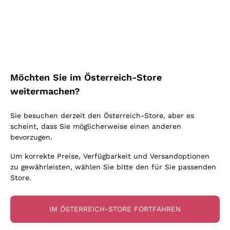
Schaumwein Charmat
Ca' del Bosco
Biodynamisch
Greco
Cremant
Donnafugata
Valpolicella
Keine zugesetzten Sulfite oder Minimum
Gavi
Brut Sekt
Occhipinti Arianna
Cabernet Franc
Unabhängige Weinbauern
Lugana
Extra Brut Schaumweine
Biondi Santi
Barolo
Kostenloser Versand
Lieferung in 2-4 Tagen
Bio
Riesling
Pas Dosè Nature Schaumweine
über 150,00 €
in Österreich
Franz Haas
Malbec
Möchten Sie im Österreich-Store
Natürlich
Sancerre
Argiolas
Primitivo
weitermachen?
Indigene Hefen
Ribolla Gialla
Zenato
Amarone
Chardonnay
Sie besuchen derzeit den Österreich-Store, aber es
Ca' dei Frati
Chianti
Zahlung
Sichere
scheint, dass Sie möglicherweise einen anderen
Pinot Gris
in 3 Raten
zahlungen
Barbaresco
bevorzugen.
Sauvignon
Merlot
Um korrekte Preise, Verfügbarkeit und Versandoptionen
zu gewährleisten, wählen Sie bitte den für Sie passenden
Syrah
Store.
Für Sie
10% Rabatt
auf Ihre
IM ÖSTERREICH-STORE FORTFAHREN
erste Bestellung!