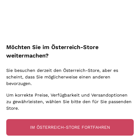
Schaumwein Charmat
Ca' del Bosco
Biodynamisch
Greco
Cremant
Donnafugata
Valpolicella
Keine zugesetzten Sulfite oder Minimum
Gavi
Brut Sekt
Occhipinti Arianna
Cabernet Franc
Unabhängige Weinbauern
Lugana
Extra Brut Schaumweine
Biondi Santi
Barolo
Kostenloser Versand
Lieferung in 2-4 Tagen
Bio
Riesling
Pas Dosè Nature Schaumweine
über 150,00 €
in Österreich
Franz Haas
Malbec
Möchten Sie im Österreich-Store
Natürlich
Sancerre
Argiolas
Primitivo
weitermachen?
Indigene Hefen
Ribolla Gialla
Zenato
Amarone
Chardonnay
Sie besuchen derzeit den Österreich-Store, aber es
Ca' dei Frati
Chianti
Zahlung
Sichere
scheint, dass Sie möglicherweise einen anderen
Pinot Gris
in 3 Raten
zahlungen
Barbaresco
bevorzugen.
Sauvignon
Merlot
Um korrekte Preise, Verfügbarkeit und Versandoptionen
zu gewährleisten, wählen Sie bitte den für Sie passenden
Syrah
Store.
Für Sie
10% Rabatt
auf Ihre
IM ÖSTERREICH-STORE FORTFAHREN
erste Bestellung!